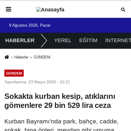
9 Ağustos 2026, Pazar
HABERLER
YEREL
EĞİTİM
İNTERNE
Haberler
GÜNDEM
GÜNDEM
Yayınlanma: 23 Mayıs 2026 - 10:21
Sokakta kurban kesip, atıklarını
gömenlere 29 bin 529 lira ceza
Kurban Bayramı'nda park, bahçe, cadde,
sokak, bina önleri, meydan gibi umuma