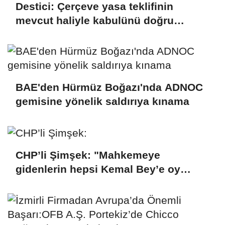
Destici: Çerçeve yasa teklifinin
mevcut haliyle kabulünü doğru
bulmuyoruz
BAE'den Hürmüz Boğazı'nda ADNOC
gemisine yönelik saldırıya kınama
CHP’li Şimşek: "Mahkemeye
gidenlerin hepsi Kemal Bey’e oy
vermemiş kişiler"