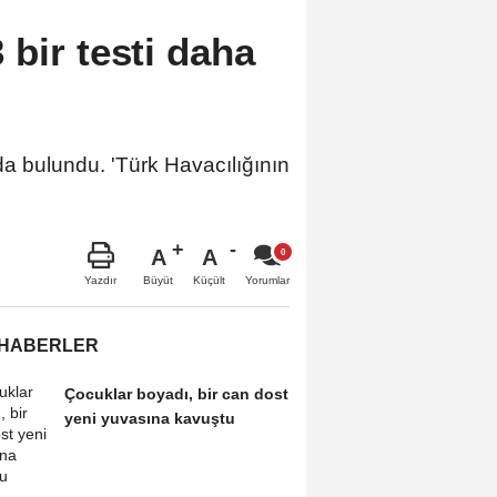
bir testi daha
da bulundu. 'Türk Havacılığının
A
A
Büyüt
Küçült
Yazdır
Yorumlar
 HABERLER
Çocuklar boyadı, bir can dost
yeni yuvasına kavuştu