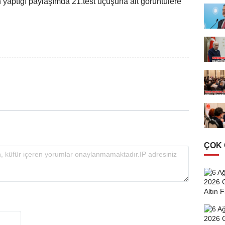
 yaptığı paylaşımda 21.test uçuşuna ait görüntülere
ÇOK