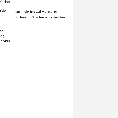
İzmir'de inşaat vurgunu
iddiası… Yüzlerce vatandaş
mağdur oldu