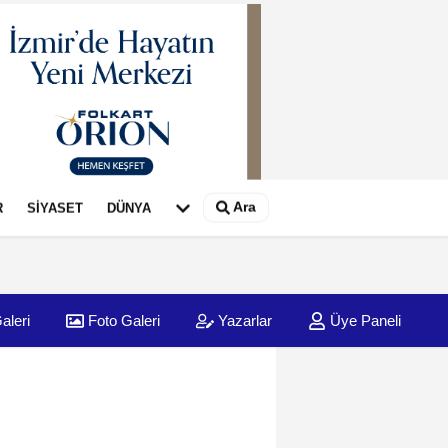
Ara
R
SİYASET
DÜNYA
aleri
Foto Galeri
Yazarlar
Üye Paneli