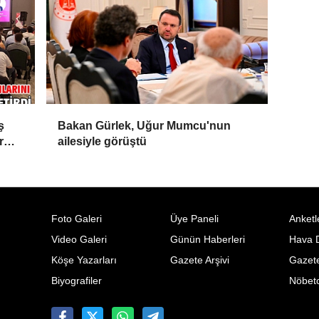
ş
Bakan Gürlek, Uğur Mumcu'nun
r
ailesiyle görüştü
Foto Galeri
Üye Paneli
Anketl
Video Galeri
Günün Haberleri
Hava 
Köşe Yazarları
Gazete Arşivi
Gazete
Biyografiler
Nöbetc