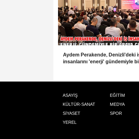
Aydem Perakende, Denizli'deki i
insanlarını 'enerji' gündemiyle bi
araya getirdi
ASAYİŞ
EĞİTİM
KÜLTÜR-SANAT
MEDYA
SİYASET
SPOR
YEREL