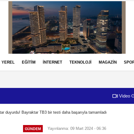
YEREL
EĞİTİM
İNTERNET
TEKNOLOJİ
MAGAZİN
SPO
izlilik İlkeleri
Video G
ar duyurdu! Bayraktar TB3 bir testi daha başarıyla tamamladı
Yayınlanma: 09 Mart 2024 - 06:36
GÜNDEM