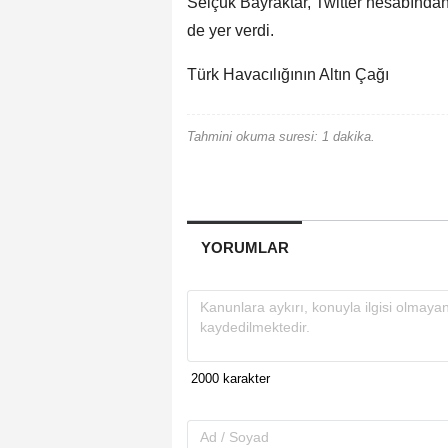
Selçuk Bayraktar, Twitter hesabından
de yer verdi.
Türk Havacılığının Altın Çağı
Tahmini okuma suresi: 1 dakika.
YORUMLAR