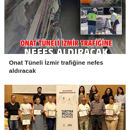
Onat Tüneli İzmir trafiğine nefes
aldıracak