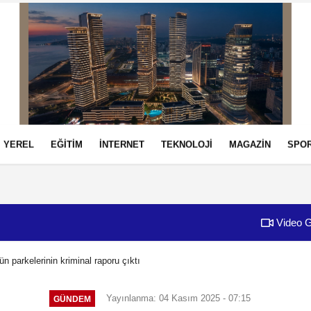
YEREL
EĞİTİM
İNTERNET
TEKNOLOJİ
MAGAZİN
SPO
izlilik İlkeleri
Video G
ün parkelerinin kriminal raporu çıktı
Yayınlanma: 04 Kasım 2025 - 07:15
GÜNDEM