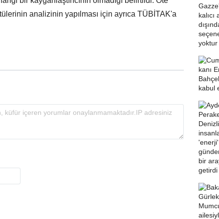
gi bir kayganlaştırıcının olmadığı belirtildi. Öte
ülerinin analizinin yapılması için ayrıca TÜBİTAK'a