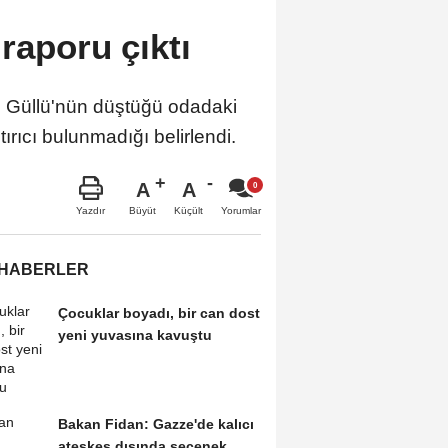
raporu çıktı
ı Güllü'nün düştüğü odadaki
ırıcı bulunmadığı belirlendi.
A
A
Büyüt
Küçült
Yazdır
Yorumlar
 HABERLER
Çocuklar boyadı, bir can dost
yeni yuvasına kavuştu
Bakan Fidan: Gazze'de kalıcı
ateşkes dışında seçenek