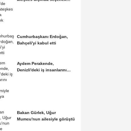
yoktur
Cumhurbaşkanı Erdoğan,
Bahçeli'yi kabul etti
Aydem Perakende,
Denizli'deki iş insanlarını
'enerji' gündemiyle bir...
Bakan Gürlek, Uğur
Mumcu'nun ailesiyle görüştü