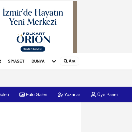
Ara
R
SİYASET
DÜNYA
aleri
Foto Galeri
Yazarlar
Üye Paneli