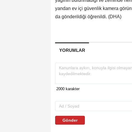
yağının bulunmadığı ve zeminde herhan
yandan ev içi güvenlik kamera görünt
da gönderildiği öğrenildi. (DHA)
YORUMLAR
Gönder