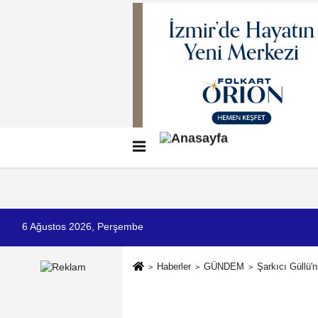
Künye
İletişim
Çerez Politikası
G
6 Ağustos 2026, Perşembe
Haberler
GÜNDEM
Şarkıcı Güllü'n