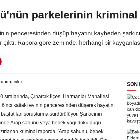
lü'nün parkelerinin kriminal 
inin penceresinden düşüp hayatını kaybeden şarkıc
apor çıktı. Rapora göre zeminde, herhangi bir kayganlaşt
SON
0 sıralarında, Çınarcık ilçesi Harmanlar Mahallesi
n 6'ncı kattaki evinin penceresinden düşerek hayatını
başlatılan soruşturma sürdürülüyor. Şarkıcının
eminde Arap sabunu veya bebek yağı döküldüğü
i hazırlanan kriminal raporda, 'Arap sabunu, bebek