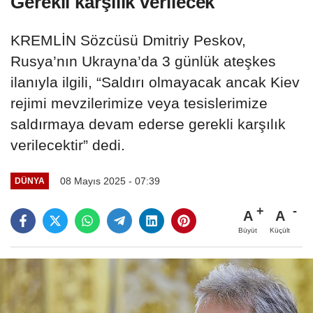
Gerekli karşılık verilecek
KREMLİN Sözcüsü Dmitriy Peskov,
Rusya’nın Ukrayna’da 3 günlük ateşkes
ilanıyla ilgili, “Saldırı olmayacak ancak Kiev
rejimi mevzilerimize veya tesislerimize
saldırmaya devam ederse gerekli karşılık
verilecektir” dedi.
08 Mayıs 2025 - 07:39
DÜNYA
A
A
Büyüt
Küçült