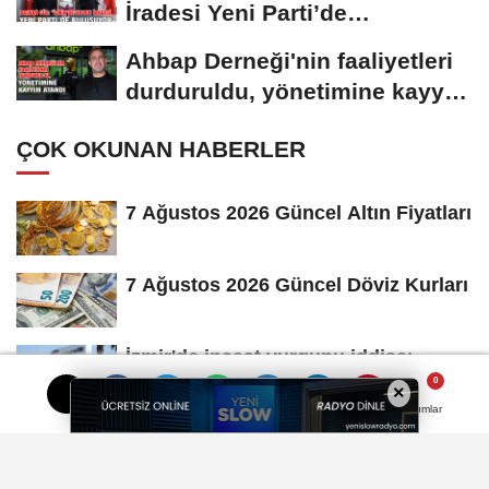
İradesi Yeni Parti’de
Buluşuyor”
Ahbap Derneği'nin faaliyetleri
durduruldu, yönetimine kayyım
atandı
ÇOK OKUNAN HABERLER
7 Ağustos 2026 Güncel Altın Fiyatları
7 Ağustos 2026 Güncel Döviz Kurları
İzmir'de inşaat vurgunu iddiası…
Yüzlerce vatandaş mağdur oldu
×
Yorumlar
Yorumlar
Yorumlar
SAĞLIK
Yayınlanma: 08 Mayıs 2025 - 07:38