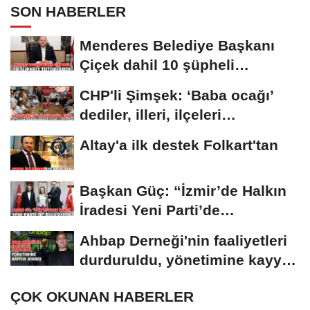
SON HABERLER
Menderes Belediye Başkanı
Çiçek dahil 10 şüpheli
tutuklandı
CHP'li Şimşek: ‘Baba ocağı’
dediler, illeri, ilçeleri
paramparça...
Altay'a ilk destek Folkart'tan
Başkan Güç: “İzmir’de Halkın
İradesi Yeni Parti’de
Buluşuyor”
Ahbap Derneği'nin faaliyetleri
durduruldu, yönetimine kayyım
atandı
ÇOK OKUNAN HABERLER