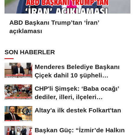
ABD Başkanı Trump’tan ‘İran’
açıklaması
SON HABERLER
Menderes Belediye Başkanı
Çiçek dahil 10 şüpheli
tutuklandı
CHP'li Şimşek: ‘Baba ocağı’
dediler, illeri, ilçeleri
paramparça...
Altay'a ilk destek Folkart'tan
Başkan Güç: “İzmir’de Halkın