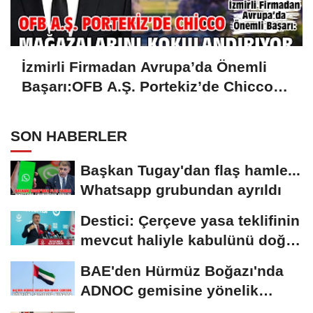
İzmirli Firmadan Avrupa’da Önemli
Başarı:OFB A.Ş. Portekiz’de Chicco
Mağazalarını Kokulandırıyor
SON HABERLER
Başkan Tugay'dan flaş hamle...
Whatsapp grubundan ayrıldı
Destici: Çerçeve yasa teklifinin
mevcut haliyle kabulünü doğru
bulmuyoruz
BAE'den Hürmüz Boğazı'nda
ADNOC gemisine yönelik
saldırıya kınama