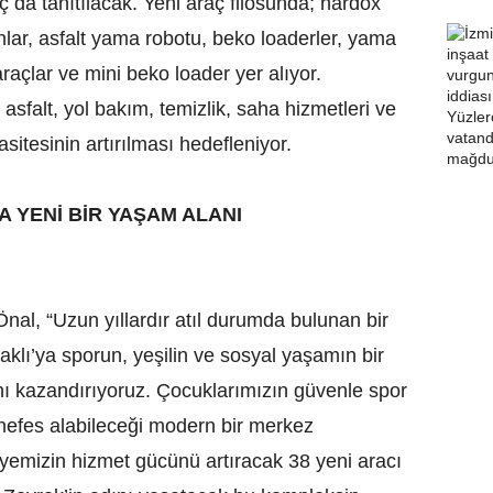
ç da tanıtılacak. Yeni araç filosunda; hardox
lar, asfalt yama robotu, beko loaderler, yama
i araçlar ve mini beko loader yer alıyor.
n asfalt, yol bakım, temizlik, saha hizmetleri ve
sitesinin artırılması hedefleniyor.
A YENİ BİR YAŞAM ALANI
nal, “Uzun yıllardır atıl durumda bulunan bir
klı’ya sporun, yeşilin ve sosyal yaşamın bir
nı kazandırıyoruz. Çocuklarımızın güvenle spor
nefes alabileceği modern bir merkez
yemizin hizmet gücünü artıracak 38 yeni aracı