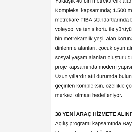
Yaklaşık 40 bin metrekarelik ala
Kompleksi kapsamında; 1.500 met
metrekare FIBA standartlarında 
voleybol ve tenis kortu ile yürüy
bin metrekarelik yeşil alan koru
dinlenme alanları, çocuk oyun al
sosyal yaşam alanları oluşturul
proje kapsamında modern yapısı
Uzun yıllardır atıl durumda bul
geçirilen kompleksin, özellikle ç
merkezi olması hedefleniyor.
38 YENİ ARAÇ HİZMETE ALIN
Açılış programı kapsamında Bayra