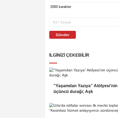
Gönder
İLGINIZI ÇEKEBILIR
“Yaşamdan Yazıya” Atölyesi’nin
üçüncü durağı; Aşk