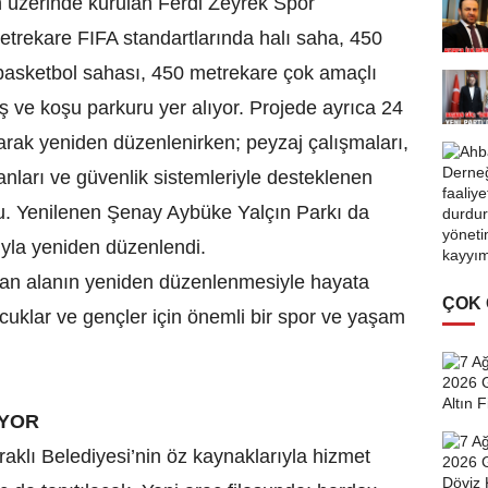
n üzerinde kurulan Ferdi Zeyrek Spor
rekare FIFA standartlarında halı saha, 450
basketbol sahası, 450 metrekare çok amaçlı
üş ve koşu parkuru yer alıyor. Projede ayrıca 24
narak yeniden düzenlenirken; peyzaj çalışmaları,
anları ve güvenlik sistemleriyle desteklenen
du. Yenilenen Şenay Aybüke Yalçın Parkı da
yla yeniden düzenlendi.
unan alanın yeniden düzenlenmesiyle hayata
ÇOK
ocuklar ve gençler için önemli bir spor ve yaşam
IYOR
klı Belediyesi’nin öz kaynaklarıyla hizmet