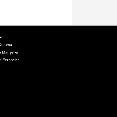
er
Durumu
 Manşetleri
i Eczaneler