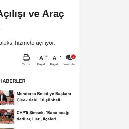
çılışı ve Araç
k
eksi hizmete açılıyor.
A
A
Büyüt
Küçült
Yazdır
Yorumlar
 HABERLER
Menderes Belediye Başkanı
Çiçek dahil 10 şüpheli
tutuklandı
CHP'li Şimşek: ‘Baba ocağı’
dediler, illeri, ilçeleri
paramparça...