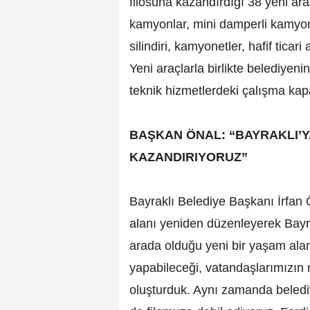
filosuna kazandırdığı 38 yeni ara
kamyonlar, mini damperli kamyon
silindiri, kamyonetler, hafif ticar
Yeni araçlarla birlikte belediyeni
teknik hizmetlerdeki çalışma kapa
BAŞKAN ÖNAL: “BAYRAKLI’Y
KAZANDIRIYORUZ”
Bayraklı Belediye Başkanı İrfan Ö
alanı yeniden düzenleyerek Bayra
arada olduğu yeni bir yaşam ala
yapabileceği, vatandaşlarımızın 
oluşturduk. Aynı zamanda beledi