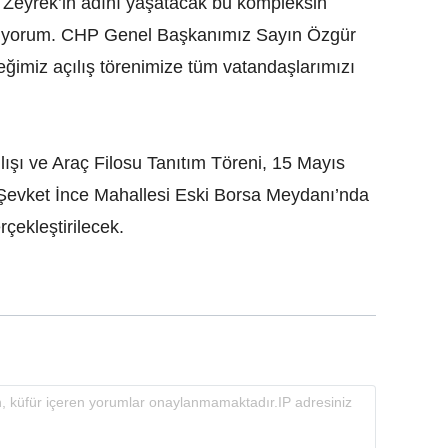
i Zeyrek’in adını yaşatacak bu kompleksin
diliyorum. CHP Genel Başkanımız Sayın Özgür
ceğimiz açılış törenimize tüm vatandaşlarımızı
ışı ve Araç Filosu Tanıtım Töreni, 15 Mayıs
Şevket İnce Mahallesi Eski Borsa Meydanı’nda
rçekleştirilecek.