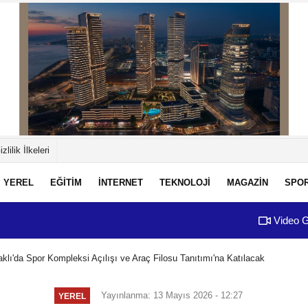
izlilik İlkeleri
YEREL
EĞİTİM
İNTERNET
TEKNOLOJİ
MAGAZİN
SPO
Video G
klı'da Spor Kompleksi Açılışı ve Araç Filosu Tanıtımı'na Katılacak
Yayınlanma: 13 Mayıs 2026 - 12:27
YEREL