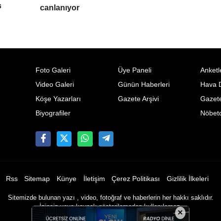
s
canlanıyor
Foto Galeri
Üye Paneli
Anketl
Video Galeri
Günün Haberleri
Hava 
Köşe Yazarları
Gazete Arşivi
Gazete
Biyografiler
Nöbetc
Rss
Sitemap
Künye
İletişim
Çerez Politikası
Gizlilik İlkeleri
Sitemizde bulunan yazı , video, fotoğraf ve haberlerin her hakkı saklıdır.
İzinsiz veya kaynak gösterilemeden kullanılamaz.
×