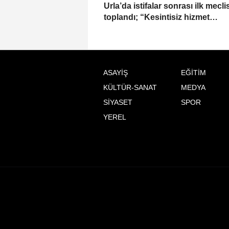
Urla’da istifalar sonrası ilk mecli
toplandı; “Kesintisiz hizmet
anlayışımızı sürdüreceğiz”
ASAYİŞ
EĞİTİM
KÜLTÜR-SANAT
MEDYA
SİYASET
SPOR
YEREL