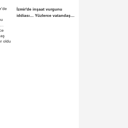
İzmir'de inşaat vurgunu
iddiası… Yüzlerce vatandaş
mağdur oldu