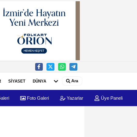
Ara
R
SİYASET
DÜNYA
aleri
Foto Galeri
Yazarlar
Üye Paneli