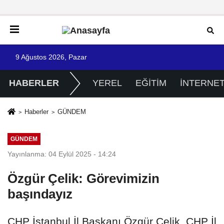
9 Ağustos 2026, Pazar
HABERLER
YEREL
EĞİTİM
İNTERNE
Haberler
GÜNDEM
GÜNDEM
Yayınlanma: 04 Eylül 2025 - 14:24
Özgür Çelik: Görevimizin
başındayız
CHP İstanbul İl Başkanı Özgür Çelik, CHP İl