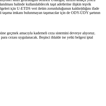
nılması halinde kullanılabilecek taşıt adetlerine ilişkin teşvik
elgeleri için U-ETDS veri iletim zorunluluğunun kaldırıldığını ifade
u, fiili taşıma imkanı bulunmayan taşımacılar için de ODY-ÜDY şartının
 önüne geçmek amacıyla kademeli ceza sistemini devreye alıyoruz.
i para cezası uygulanacak. Beşinci ihlalde ise yetki belgesi iptal