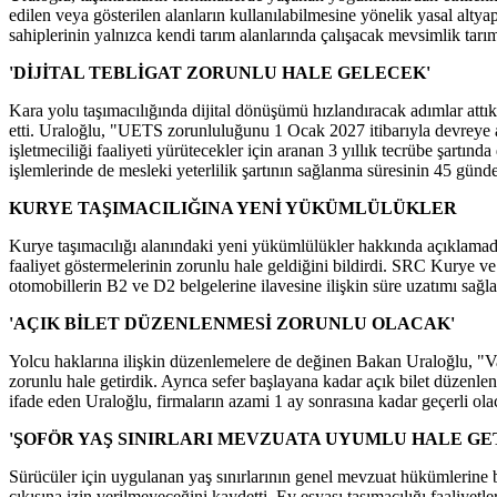
edilen veya gösterilen alanların kullanılabilmesine yönelik yasal alty
sahiplerinin yalnızca kendi tarım alanlarında çalışacak mevsimlik tarım
'DİJİTAL TEBLİGAT ZORUNLU HALE GELECEK'
Kara yolu taşımacılığında dijital dönüşümü hızlandıracak adımlar attıkl
etti. Uraloğlu, "UETS zorunluluğunu 1 Ocak 2027 itibarıyla devreye ala
işletmeciliği faaliyeti yürütecekler için aranan 3 yıllık tecrübe şartın
işlemlerinde de mesleki yeterlilik şartının sağlanma süresinin 45 günden
KURYE TAŞIMACILIĞINA YENİ YÜKÜMLÜLÜKLER
Kurye taşımacılığı alanındaki yeni yükümlülükler hakkında açıklamada
faaliyet göstermelerinin zorunlu hale geldiğini bildirdi. SRC Kurye 
otomobillerin B2 ve D2 belgelerine ilavesine ilişkin süre uzatımı sağla
'AÇIK BİLET DÜZENLENMESİ ZORUNLU OLACAK'
Yolcu haklarına ilişkin düzenlemelere de değinen Bakan Uraloğlu, "Va
zorunlu hale getirdik. Ayrıca sefer başlayana kadar açık bilet düzenl
ifade eden Uraloğlu, firmaların azami 1 ay sonrasına kadar geçerli ola
'ŞOFÖR YAŞ SINIRLARI MEVZUATA UYUMLU HALE GE
Sürücüler için uygulanan yaş sınırlarının genel mevzuat hükümlerine bır
çıkışına izin verilmeyeceğini kaydetti. Ev eşyası taşımacılığı faaliyet