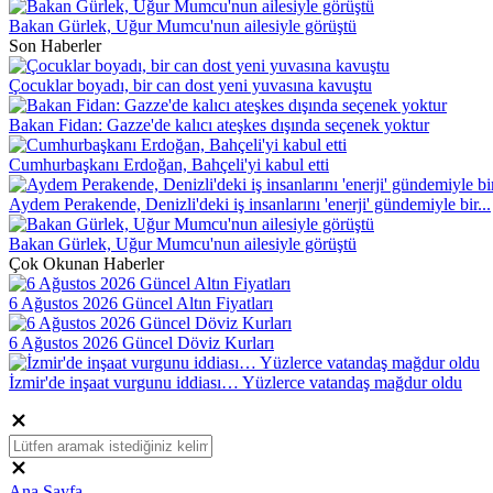
Bakan Gürlek, Uğur Mumcu'nun ailesiyle görüştü
Son Haberler
Çocuklar boyadı, bir can dost yeni yuvasına kavuştu
Bakan Fidan: Gazze'de kalıcı ateşkes dışında seçenek yoktur
Cumhurbaşkanı Erdoğan, Bahçeli'yi kabul etti
Aydem Perakende, Denizli'deki iş insanlarını 'enerji' gündemiyle bir...
Bakan Gürlek, Uğur Mumcu'nun ailesiyle görüştü
Çok Okunan Haberler
6 Ağustos 2026 Güncel Altın Fiyatları
6 Ağustos 2026 Güncel Döviz Kurları
İzmir'de inşaat vurgunu iddiası… Yüzlerce vatandaş mağdur oldu
Ana Sayfa