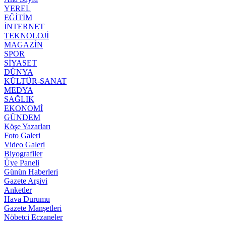
YEREL
EĞİTİM
İNTERNET
TEKNOLOJİ
MAGAZİN
SPOR
SİYASET
DÜNYA
KÜLTÜR-SANAT
MEDYA
SAĞLIK
EKONOMİ
GÜNDEM
Köşe Yazarları
Foto Galeri
Video Galeri
Biyografiler
Üye Paneli
Günün Haberleri
Gazete Arşivi
Anketler
Hava Durumu
Gazete Manşetleri
Nöbetci Eczaneler