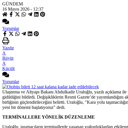
GÜNDEM
16 Mayıs 2026 - 12:37
Yorumlar
Yazdır
A
Büyüt
A
Küçült
Yorumlar
Ulaştırma ve Altyapı Bakanı Abdulkadir Uraloğlu, yazılı açıklama ile 
gidildiğini bildirdi. Değişikliklerin Resmi Gazete’de yayımlandığını a
birliğinin güçlendirileceğini belirtti. Uraloğlu, "Kara yolu taşımacıl
yeni bir dönemi başlatıyoruz" dedi.
TERMİNALLERE YÖNELİK DÜZENLEME
Uraloğlu, taşımacıların terminallerde yaşanan yoğunluklardan etkile