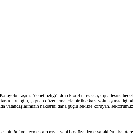
Karayolu Taşıma Yönetmeliği’nde sektörel ihtiyaçlar, dijitalleşme hedef
ktaran Uraloğlu, yapılan düzenlemelerle birlikte kara yolu taşımacılığı
ığında vatandaşlarımızın haklarını daha güçlü şekilde koruyan, sektörümü
nmesinin önüne geçmek amacıyla yeni bir düzenleme yapıldığını belirter