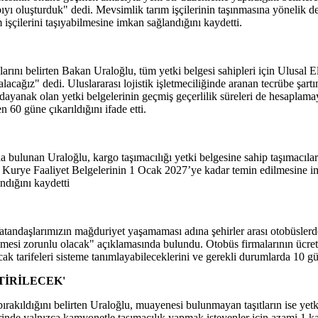
apıyı oluşturduk" dedi. Mevsimlik tarım işçilerinin taşınmasına yönelik
 işçilerini taşıyabilmesine imkan sağlandığını kaydetti.
arını belirten Bakan Uraloğlu, tüm yetki belgesi sahipleri için Ulusal E
cağız" dedi. Uluslararası lojistik işletmeciliğinde aranan tecrübe şartı
da dayanak olan yetki belgelerinin geçmiş geçerlilik süreleri de hesaplamay
 60 güne çıkarıldığını ifade etti.
 bulunan Uraloğlu, kargo taşımacılığı yetki belgesine sahip taşımacıla
ve Kurye Faaliyet Belgelerinin 1 Ocak 2027’ye kadar temin edilmesine i
ndığını kaydetti
tandaşlarımızın mağduriyet yaşamaması adına şehirler arası otobüslerde 
enmesi zorunlu olacak" açıklamasında bulundu. Otobüs firmalarının ücret
cak tarifeleri sisteme tanımlayabileceklerini ve gerekli durumlarda 10 g
TİRİLECEK'
akıldığını belirten Uraloğlu, muayenesi bulunmayan taşıtların ise yetki 
lerinde yalnızca kamyonetle taşımacılık yapmak isteyenler için azami 1 ka