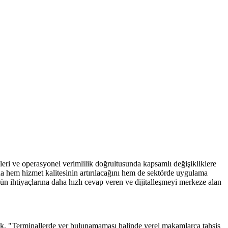
leri ve operasyonel verimlilik doğrultusunda kapsamlı değişikliklere
nda hem hizmet kalitesinin artırılacağını hem de sektörde uygulama
zün ihtiyaçlarına daha hızlı cevap veren ve dijitalleşmeyi merkeze alan
ek, "Terminallerde yer bulunamaması halinde yerel makamlarca tahsis