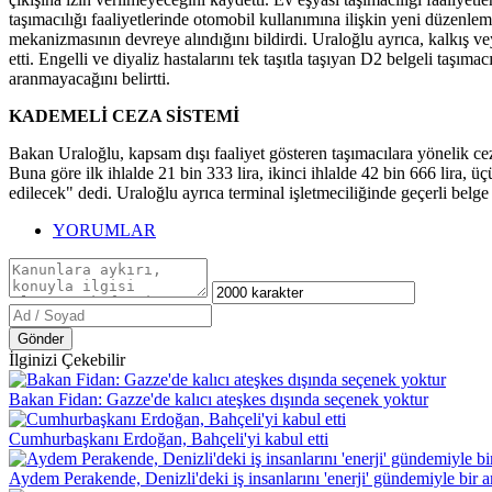
taşımacılığı faaliyetlerinde otomobil kullanımına ilişkin yeni düzenleme
mekanizmasının devreye alındığını bildirdi. Uraloğlu ayrıca, kalkış vey
etti. Engelli ve diyaliz hastalarını tek taşıtla taşıyan D2 belgeli taşı
aranmayacağını belirtti.
KADEMELİ CEZA SİSTEMİ
Bakan Uraloğlu, kapsam dışı faaliyet gösteren taşımacılara yönelik ce
Buna göre ilk ihlalde 21 bin 333 lira, ikinci ihlalde 42 bin 666 lira, ü
edilecek" dedi. Uraloğlu ayrıca terminal işletmeciliğinde geçerli belg
YORUMLAR
Gönder
İlginizi Çekebilir
Bakan Fidan: Gazze'de kalıcı ateşkes dışında seçenek yoktur
Cumhurbaşkanı Erdoğan, Bahçeli'yi kabul etti
Aydem Perakende, Denizli'deki iş insanlarını 'enerji' gündemiyle bir a