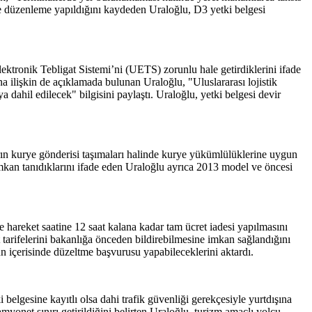
 de düzenleme yapıldığını kaydeden Uraloğlu, D3 yetki belgesi
lektronik Tebligat Sistemi’ni (UETS) zorunlu hale getirdiklerini ifade
na ilişkin de açıklamada bulunan Uraloğlu, "Uluslararası lojistik
a dahil edilecek" bilgisini paylaştı. Uraloğlu, yetki belgesi devir
rın kurye gönderisi taşımaları halinde kurye yükümlülüklerine uygun
mkan tanıdıklarını ifade eden Uraloğlu ayrıca 2013 model ve öncesi
hareket saatine 12 saat kalana kadar tam ücret iadesi yapılmasını
 tarifelerini bakanlığa önceden bildirebilmesine imkan sağlandığını
ün içerisinde düzeltme başvurusu yapabileceklerini aktardı.
belgesine kayıtlı olsa dahi trafik güvenliği gerekçesiyle yurtdışına
myonet sınırı getirildiğini belirten Uraloğlu, turizm amaçlı yolcu