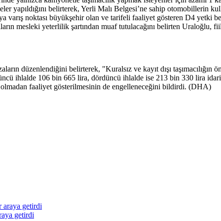
ler yapıldığını belirterek, Yerli Malı Belgesi’ne sahip otomobillerin kulla
a varış noktası büyükşehir olan ve tarifeli faaliyet gösteren D4 yetki b
macıların mesleki yeterlilik şartından muaf tutulacağını belirten Uraloğl
zaların düzenlendiğini belirterek, "Kuralsız ve kayıt dışı taşımacılığın
çüncü ihlalde 106 bin 665 lira, dördüncü ihlalde ise 213 bin 330 lira idar
e olmadan faaliyet gösterilmesinin de engelleneceğini bildirdi. (DHA)
raya getirdi