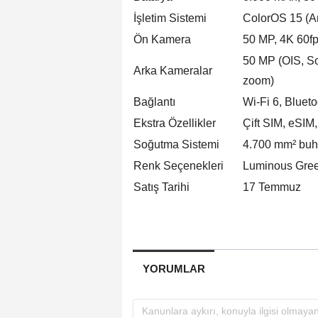
İşletim Sistemi
ColorOS 15 (A
Ön Kamera
50 MP, 4K 60fp
50 MP (OIS, So
Arka Kameralar
zoom)
Bağlantı
Wi-Fi 6, Bluet
Ekstra Özellikler
Çift SIM, eSIM, 
Soğutma Sistemi
4.700 mm² buh
Renk Seçenekleri
Luminous Gree
Satış Tarihi
17 Temmuz
YORUMLAR