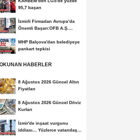
KARBEM'den LGS'de yüzde
95,7 başarı
İzmirli Firmadan Avrupa’da
Önemli Başarı:OFB A.Ş.
Portekiz’de...
MHP Balçova'dan belediyeye
pankart tepkisi
 OKUNAN HABERLER
8 Ağustos 2026 Güncel Altın
Fiyatları
8 Ağustos 2026 Güncel Döviz
Kurları
İzmir'de inşaat vurgunu
iddiası… Yüzlerce vatandaş
mağdur oldu