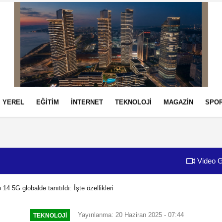
YEREL
EĞİTİM
İNTERNET
TEKNOLOJİ
MAGAZİN
SPO
izlilik İlkeleri
Video G
 5G globalde tanıtıldı: İşte özellikleri
Yayınlanma: 20 Haziran 2025 - 07:44
TEKNOLOJİ