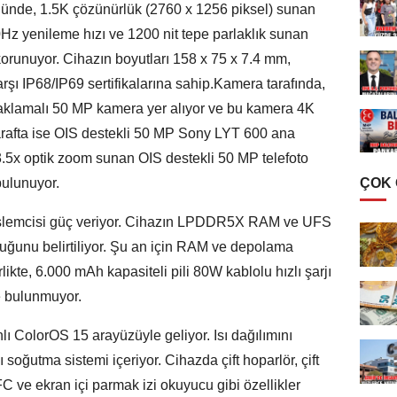
üğünde, 1.5K çözünürlük (2760 x 1256 piksel) sunan
Hz yenileme hızı ve 1200 nit tepe parlaklık sunan
 korunuyor. Cihazın boyutları 158 x 75 x 7.4 mm,
arşı IP68/IP69 sertifikalarına sahip.Kamera tarafında,
klamalı 50 MP kamera yer alıyor ve bu kamera 4K
tarafta ise OIS destekli 50 MP Sony LYT 600 ana
 3.5x optik zoom sunan OIS destekli 50 MP telefoto
bulunuyor.
ÇOK
şlemcisi güç veriyor. Cihazın LPDDR5X RAM ve UFS
uğunu belirtiliyor. Şu an için RAM ve depolama
likte, 6.000 mAh kapasiteli pili 80W kablolu hızlı şarjı
se bulunmuyor.
 ColorOS 15 arayüzüyle geliyor. Isı dağılımını
oğutma sistemi içeriyor. Cihazda çift hoparlör, çift
C ve ekran içi parmak izi okuyucu gibi özellikler