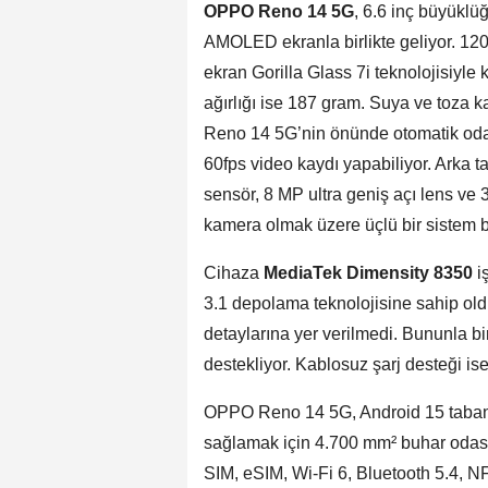
OPPO Reno 14 5G
, 6.6 inç büyükl
AMOLED ekranla birlikte geliyor. 120
ekran Gorilla Glass 7i teknolojisiyle
ağırlığı ise 187 gram. Suya ve toza k
Reno 14 5G’nin önünde otomatik oda
60fps video kaydı yapabiliyor. Arka 
sensör, 8 MP ultra geniş açı lens ve
kamera olmak üzere üçlü bir sistem 
Cihaza
MediaTek Dimensity 8350
i
3.1 depolama teknolojisine sahip old
detaylarına yer verilmedi. Bununla bir
destekliyor. Kablosuz şarj desteği i
OPPO Reno 14 5G, Android 15 tabanlı
sağlamak için 4.700 mm² buhar odası s
SIM, eSIM, Wi-Fi 6, Bluetooth 5.4, NF