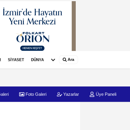
Ara
R
SİYASET
DÜNYA
aleri
Foto Galeri
Yazarlar
Üye Paneli