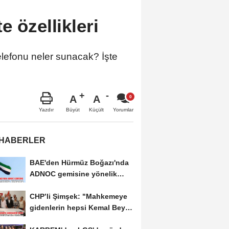
e özellikleri
elefonu neler sunacak? İşte
A
A
Büyüt
Küçült
Yazdır
Yorumlar
 HABERLER
BAE'den Hürmüz Boğazı'nda
ADNOC gemisine yönelik
saldırıya kınama
CHP’li Şimşek: "Mahkemeye
gidenlerin hepsi Kemal Bey’e
oy vermemiş...