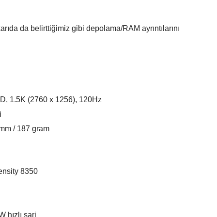
rıda da belirttiğimiz gibi depolama/RAM ayrıntılarını
D, 1.5K (2760 x 1256), 120Hz
i
 mm / 187 gram
nsity 8350
 hızlı şarj