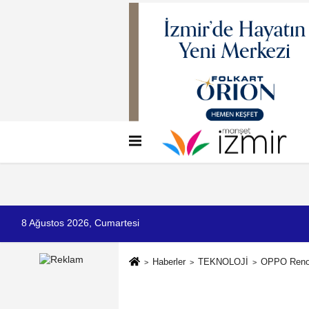
Künye
İletişim
Çerez Politikası
G
8 Ağustos 2026, Cumartesi
Haberler
TEKNOLOJİ
OPPO Reno 14