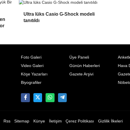
Ultra lüks Casio G-Shock modeli
ken
tanıtıldı
or
Foto Galeri
Üye Paneli
Anketl
Video Galeri
Günün Haberleri
Hava 
Köşe Yazarları
Gazete Arşivi
Gazete
Biyografiler
Nöbetc
Rss
Sitemap
Künye
İletişim
Çerez Politikası
Gizlilik İlkeleri