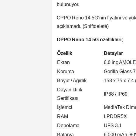
bulunuyor.
OPPO Reno 14 5G’nin fiyatını ve yuka
açıklamadı. (Shiftdelete)
OPPO Reno 14 5G özellikleri;
Özellik
Detaylar
Ekran
6.6 inç AMOLE
Koruma
Gorilla Glass 7
Boyut / Ağırlık
158 x 75 x 7.4
Dayanıklılık
IP68 / IP69
Sertifikası
İşlemci
MediaTek Dime
RAM
LPDDR5X
Depolama
UFS 3.1
Batarya
6.000 mAh, 80W