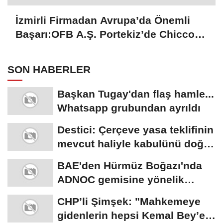
İzmirli Firmadan Avrupa’da Önemli
Başarı:OFB A.Ş. Portekiz’de Chicco
Mağazalarını Kokulandırıyor
SON HABERLER
Başkan Tugay'dan flaş hamle...
Whatsapp grubundan ayrıldı
Destici: Çerçeve yasa teklifinin
mevcut haliyle kabulünü doğru
bulmuyoruz
BAE'den Hürmüz Boğazı'nda
ADNOC gemisine yönelik
saldırıya kınama
CHP’li Şimşek: "Mahkemeye
gidenlerin hepsi Kemal Bey’e