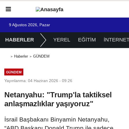
9 Ağustos 2026, Pazar
HABERLER
YEREL
EĞİTİM
İNTERNE
Haberler
GÜNDEM
GÜNDEM
Yayınlanma: 04 Haziran 2026 - 09:26
Netanyahu: "Trump'la taktiksel
anlaşmazlıklar yaşıyoruz"
İsrail Başbakanı Binyamin Netanyahu,
"ABD Başkanı Donald Trump ile sadece