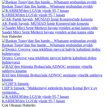
Başkan Tugay'dan flaş hamle... Whatsapp grubundan ayrıldı
KARBEM'den LGS'de yüzde 95,7 başarı
AK Partili Saygılı, MÜSİAD İzmir Kongresi'nde konuştu
Saadet Mirci Semt Merkezi hayata yeniden açılan kapısı oldu
Son Haberler
Başkan Tugay'dan flaş hamle... Whatsapp grubundan ayrıldı
Destici: Çerçeve yasa teklifinin mevcut haliyle kabulünü doğru
bulmuyoruz
BAE'den Hürmüz Boğazı'nda ADNOC gemisine yönelik saldırıya
kınama
CHP’li Şimşek: "Mahkemeye gidenlerin hepsi Kemal Bey’e oy
vermemiş...
KARBEM'den LGS'de yüzde 95,7 başarı
Çok Okunan Haberler