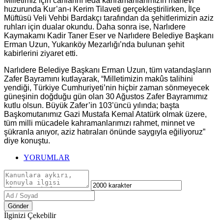
Milletimiz için canlarını feda kahramanlarımızın manevi
huzurunda Kur’an-ı Kerim Tilaveti gerçekleştirilirken, İlçe
Müftüsü Veli Vehbi Bardakçı tarafından da şehitlerimizin aziz
ruhları için dualar okundu. Daha sonra ise, Narlıdere
Kaymakamı Kadir Taner Eser ve Narlıdere Belediye Başkanı
Erman Uzun, Yukarıköy Mezarlığı’nda bulunan şehit
kabirlerini ziyaret etti.
Narlıdere Belediye Başkanı Erman Uzun, tüm vatandaşların
Zafer Bayramını kutlayarak, “Milletimizin makûs talihini
yendiği, Türkiye Cumhuriyeti’nin hiçbir zaman sönmeyecek
güneşinin doğduğu gün olan 30 Ağustos Zafer Bayramımız
kutlu olsun. Büyük Zafer’in 103’üncü yılında; başta
Başkomutanımız Gazi Mustafa Kemal Atatürk olmak üzere,
tüm milli mücadele kahramanlarımızı rahmet, minnet ve
şükranla anıyor, aziz hatıraları önünde saygıyla eğiliyoruz”
diye konuştu.
YORUMLAR
Gönder
İlginizi Çekebilir