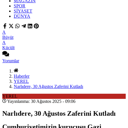
MAGAZİN
SPOR
SİYASET
DÜNYA
A
Büyüt
A
Küçült
Yorumlar
Haberler
YEREL
Narlıdere, 30 Ağustos Zaferini Kutladı
YEREL
Yayınlanma: 30 Ağustos 2025 - 09:06
Narlıdere, 30 Ağustos Zaferini Kutladı
Cumhuriyetimizin kurucusu Gazi