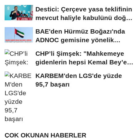
Destici: Çerçeve yasa teklifinin
mevcut haliyle kabulünü doğru
bulmuyoruz
BAE'den Hürmüz Boğazı'nda
ADNOC gemisine yönelik
saldırıya kınama
CHP’li Şimşek: "Mahkemeye
gidenlerin hepsi Kemal Bey’e
oy vermemiş...
KARBEM'den LGS'de yüzde
95,7 başarı
ÇOK OKUNAN HABERLER