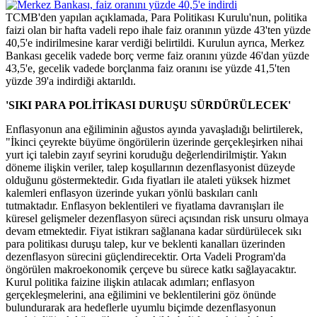
TCMB'den yapılan açıklamada, Para Politikası Kurulu'nun, politika
faizi olan bir hafta vadeli repo ihale faiz oranının yüzde 43'ten yüzde
40,5'e indirilmesine karar verdiği belirtildi. Kurulun ayrıca, Merkez
Bankası gecelik vadede borç verme faiz oranını yüzde 46'dan yüzde
43,5'e, gecelik vadede borçlanma faiz oranını ise yüzde 41,5'ten
yüzde 39'a indirdiği aktarıldı.
'SIKI PARA POLİTİKASI DURUŞU SÜRDÜRÜLECEK'
Enflasyonun ana eğiliminin ağustos ayında yavaşladığı belirtilerek,
"İkinci çeyrekte büyüme öngörülerin üzerinde gerçekleşirken nihai
yurt içi talebin zayıf seyrini koruduğu değerlendirilmiştir. Yakın
döneme ilişkin veriler, talep koşullarının dezenflasyonist düzeyde
olduğunu göstermektedir. Gıda fiyatları ile ataleti yüksek hizmet
kalemleri enflasyon üzerinde yukarı yönlü baskıları canlı
tutmaktadır. Enflasyon beklentileri ve fiyatlama davranışları ile
küresel gelişmeler dezenflasyon süreci açısından risk unsuru olmaya
devam etmektedir. Fiyat istikrarı sağlanana kadar sürdürülecek sıkı
para politikası duruşu talep, kur ve beklenti kanalları üzerinden
dezenflasyon sürecini güçlendirecektir. Orta Vadeli Program'da
öngörülen makroekonomik çerçeve bu sürece katkı sağlayacaktır.
Kurul politika faizine ilişkin atılacak adımları; enflasyon
gerçekleşmelerini, ana eğilimini ve beklentilerini göz önünde
bulundurarak ara hedeflerle uyumlu biçimde dezenflasyonun