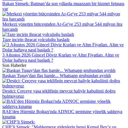
Bakan Şimşek: Batman’da son yıllarda muazzam bir hizmet fırtınası
var
Merkezi yönetim bütçesinden Ar-Ge'ye 253 milyar 544 milyon lira
harcandı
Taze incirin ihracat yolculuğu başladı
3 Ağustos 2026 Güncel Döviz Kurları ve Altın Fiyatları. Altın ve
Dolar haftaya nasıl başladı ?
Son Haberler
Başkan Tugay'dan flaş hamle... Whatsapp grubundan ayrıldı
Destici: Çerçeve yasa teklifinin mevcut haliyle kabulünü doğru
bulmuyoruz
BAE'den Hürmüz Boğazı'nda ADNOC gemisine yönelik saldırıya
kınama
CHP’li Şimşek: "Mahkemeye gidenlerin hepsi Kemal Bey’e oy