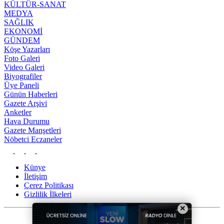
KÜLTÜR-SANAT
MEDYA
SAĞLIK
EKONOMİ
GÜNDEM
Köşe Yazarları
Foto Galeri
Video Galeri
Biyografiler
Üye Paneli
Günün Haberleri
Gazete Arşivi
Anketler
Hava Durumu
Gazete Manşetleri
Nöbetci Eczaneler
Künye
İletişim
Çerez Politikası
Gizlilik İlkeleri
×