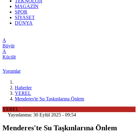
TEKNOLOJİ
MAGAZİN
SPOR
SİYASET
DÜNYA
A
Büyüt
A
Küçült
Yorumlar
Haberler
YEREL
Menderes'te Su Taşkınlarına Önlem
YEREL
Yayınlanma: 30 Eylül 2025 - 09:54
Menderes'te Su Taşkınlarına Önlem