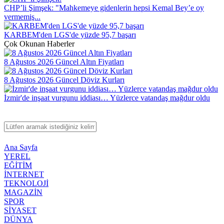
CHP’li Şimşek: "Mahkemeye gidenlerin hepsi Kemal Bey’e oy
vermemiş...
KARBEM'den LGS'de yüzde 95,7 başarı
Çok Okunan Haberler
8 Ağustos 2026 Güncel Altın Fiyatları
8 Ağustos 2026 Güncel Döviz Kurları
İzmir'de inşaat vurgunu iddiası… Yüzlerce vatandaş mağdur oldu
Ana Sayfa
YEREL
EĞİTİM
İNTERNET
TEKNOLOJİ
MAGAZİN
SPOR
SİYASET
DÜNYA