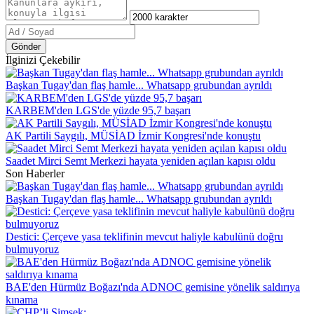
Gönder
İlginizi Çekebilir
Başkan Tugay'dan flaş hamle... Whatsapp grubundan ayrıldı
KARBEM'den LGS'de yüzde 95,7 başarı
AK Partili Saygılı, MÜSİAD İzmir Kongresi'nde konuştu
Saadet Mirci Semt Merkezi hayata yeniden açılan kapısı oldu
Son Haberler
Başkan Tugay'dan flaş hamle... Whatsapp grubundan ayrıldı
Destici: Çerçeve yasa teklifinin mevcut haliyle kabulünü doğru
bulmuyoruz
BAE'den Hürmüz Boğazı'nda ADNOC gemisine yönelik saldırıya
kınama