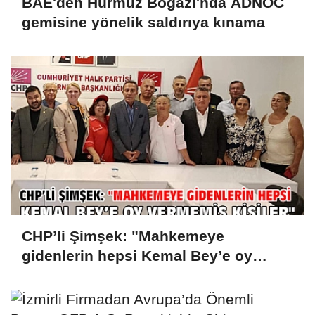
BAE'den Hürmüz Boğazı'nda ADNOC
gemisine yönelik saldırıya kınama
CHP’li Şimşek: "Mahkemeye
gidenlerin hepsi Kemal Bey’e oy
vermemiş kişiler"