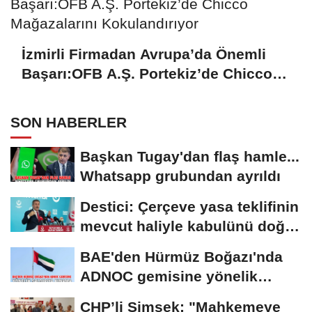
İzmirli Firmadan Avrupa’da Önemli
Başarı:OFB A.Ş. Portekiz’de Chicco
Mağazalarını Kokulandırıyor
SON HABERLER
Başkan Tugay'dan flaş hamle...
Whatsapp grubundan ayrıldı
Destici: Çerçeve yasa teklifinin
mevcut haliyle kabulünü doğru
bulmuyoruz
BAE'den Hürmüz Boğazı'nda
ADNOC gemisine yönelik
saldırıya kınama
CHP’li Şimşek: "Mahkemeye