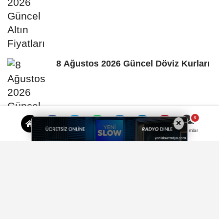
8 Ağustos 2026 Güncel Döviz Kurları
×
Yorumlar
İzmir'de inşaat vurgunu iddiası…
Yüzlerce vatandaş mağdur oldu