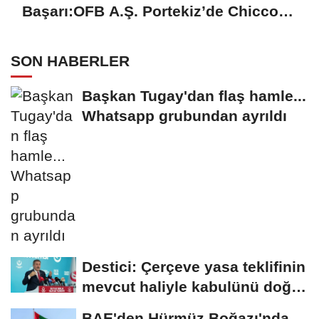
Başarı:OFB A.Ş. Portekiz’de Chicco
Mağazalarını Kokulandırıyor
SON HABERLER
Başkan Tugay'dan flaş hamle...
Whatsapp grubundan ayrıldı
Destici: Çerçeve yasa teklifinin
mevcut haliyle kabulünü doğru
bulmuyoruz
BAE'den Hürmüz Boğazı'nda