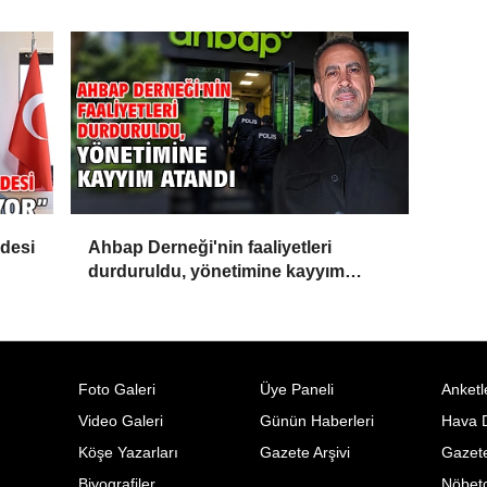
adesi
Ahbap Derneği'nin faaliyetleri
durduruldu, yönetimine kayyım
atandı
Foto Galeri
Üye Paneli
Anketl
Video Galeri
Günün Haberleri
Hava 
Köşe Yazarları
Gazete Arşivi
Gazete
Biyografiler
Nöbetc