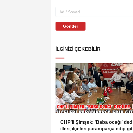
Gönder
İLGINIZI ÇEKEBILIR
CHP'li Şimşek: ‘Baba ocağı’ dedi
illeri, ilçeleri paramparça edip gitt