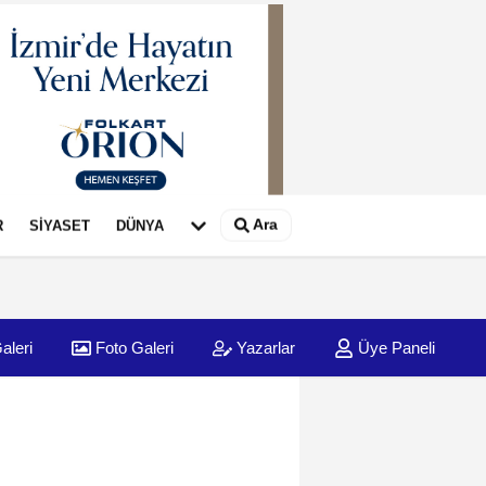
Ara
R
SİYASET
DÜNYA
aleri
Foto Galeri
Yazarlar
Üye Paneli