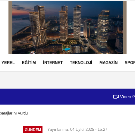
YEREL
EĞİTİM
İNTERNET
TEKNOLOJİ
MAGAZİN
SPO
izlilik İlkeleri
Video G
barajlarını vurdu
Yayınlanma: 04 Eylül 2025 - 15:27
GÜNDEM