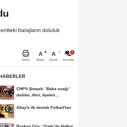
du
ntteki barajların doluluk
A
A
Büyüt
Küçült
Yazdır
Yorumlar
 HABERLER
CHP'li Şimşek: ‘Baba ocağı’
dediler, illeri, ilçeleri
paramparça...
Altay'a ilk destek Folkart'tan
Başkan Güç: “İzmir’de Halkın