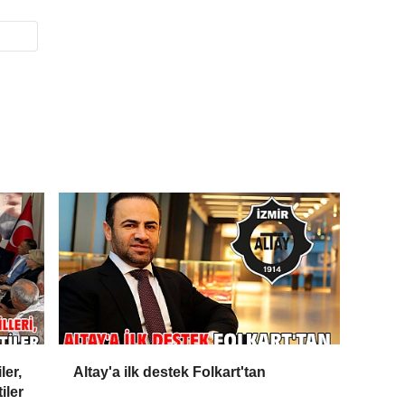
ler,
Altay'a ilk destek Folkart'tan
iler