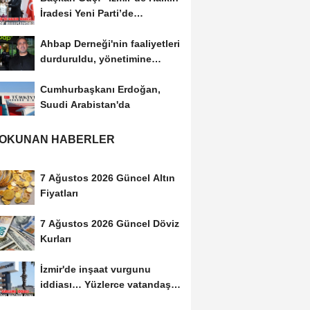
İradesi Yeni Parti’de
Buluşuyor”
Ahbap Derneği'nin faaliyetleri
durduruldu, yönetimine
kayyım atandı
Cumhurbaşkanı Erdoğan,
Suudi Arabistan'da
 OKUNAN HABERLER
7 Ağustos 2026 Güncel Altın
Fiyatları
7 Ağustos 2026 Güncel Döviz
Kurları
İzmir'de inşaat vurgunu
iddiası… Yüzlerce vatandaş
mağdur oldu