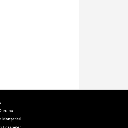
er
Durumu
 Manşetleri
i Eczaneler