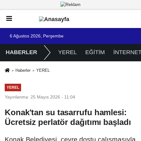
6 Ağustos 2026, Perşembe
HABERLER
YEREL
EĞİTİM
İNTERNE
Haberler
YEREL
YEREL
Yayınlanma: 25 Mayıs 2026 - 11:04
Konak'tan su tasarrufu hamlesi:
Ücretsiz perlatör dağıtımı başladı
Konak Belediyesi, çevre dostu çalışmasıyla