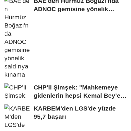
BAE'den Hürmüz Boğazı'nda
ADNOC gemisine yönelik
saldırıya kınama
CHP’li Şimşek: "Mahkemeye
gidenlerin hepsi Kemal Bey’e
oy vermemiş...
KARBEM'den LGS'de yüzde
95,7 başarı