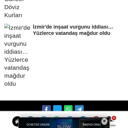
İzmir'de inşaat vurgunu iddiası…
Yüzlerce vatandaş mağdur oldu
×
Künye
İletişim
Çerez Politikası
Gizlilik İlkeleri
Yorumlar