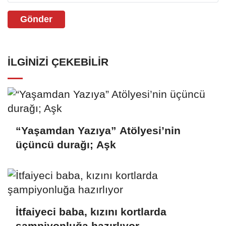
Gönder
İLGINIZI ÇEKEBILIR
“Yaşamdan Yazıya” Atölyesi’nin
üçüncü durağı; Aşk
İtfaiyeci baba, kızını kortlarda
şampiyonluğa hazırlıyor