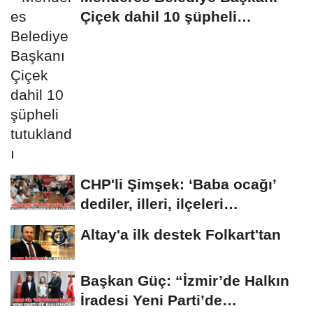
Çiçek dahil 10 şüpheli
tutuklandı
CHP'li Şimşek: ‘Baba ocağı’
dediler, illeri, ilçeleri
paramparça...
Altay'a ilk destek Folkart'tan
Başkan Güç: “İzmir’de Halkın
İradesi Yeni Parti’de