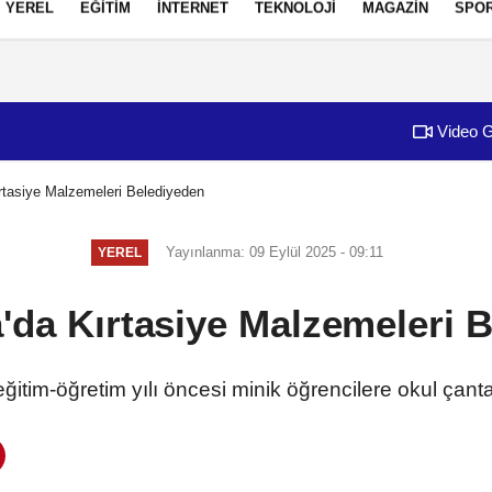
YEREL
EĞİTİM
İNTERNET
TEKNOLOJİ
MAGAZİN
SPO
izlilik İlkeleri
Video G
tasiye Malzemeleri Belediyeden
Yayınlanma: 09 Eylül 2025 - 09:11
YEREL
da Kırtasiye Malzemeleri 
tim-öğretim yılı öncesi minik öğrencilere okul çantas