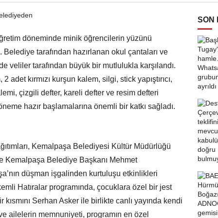
SON
ğretim döneminde minik öğrencilerin yüzünü
ı. Belediye tarafından hazırlanan okul çantaları ve
de veliler tarafından büyük bir mutlulukla karşılandı.
2 adet kırmızı kurşun kalem, silgi, stick yapıştırıcı,
mi, çizgili defter, kareli defter ve resim defteri
döneme hazır başlamalarına önemli bir katkı sağladı.
ağıtımları, Kemalpaşa Belediyesi Kültür Müdürlüğü
iz ise Kemalpaşa Belediye Başkanı Mehmet
’nın düşman işgalinden kurtuluşu etkinlikleri
li Hatıralar programında, çocuklara özel bir jest
 kısmını Serhan Asker ile birlikte canlı yayında kendi
u ve ailelerin memnuniyeti, programın en özel