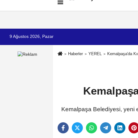
Künye
İletişim
Çerez Politikası
G
9 Ağustos 2026, Pazar
Haberler
YEREL
Kemalpaşa'da Kır
Kemalpaşa'
Kemalpaşa Belediyesi, yeni eği