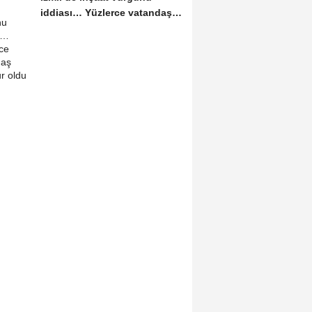
iddiası… Yüzlerce vatandaş
mağdur oldu