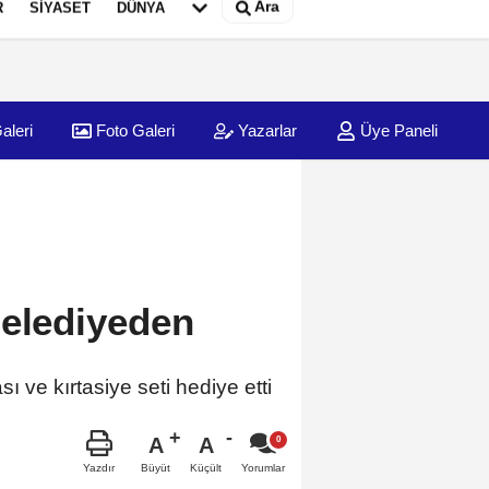
Ara
R
SİYASET
DÜNYA
aleri
Foto Galeri
Yazarlar
Üye Paneli
Belediyeden
ı ve kırtasiye seti hediye etti
A
A
Büyüt
Küçült
Yazdır
Yorumlar