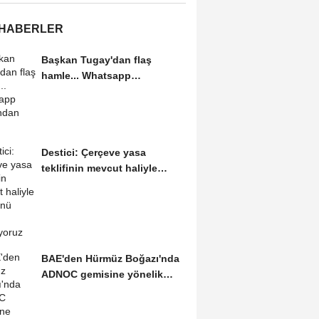
 HABERLER
Başkan Tugay'dan flaş
hamle... Whatsapp
grubundan ayrıldı
Destici: Çerçeve yasa
teklifinin mevcut haliyle
kabulünü doğru bulmuyoruz
BAE'den Hürmüz Boğazı'nda
ADNOC gemisine yönelik
saldırıya kınama