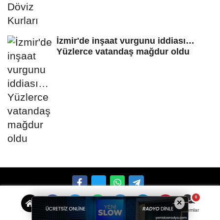
İzmir'de inşaat vurgunu iddiası…
Yüzlerce vatandaş mağdur oldu
×
Künye
İletişim
Çerez Politikası
Gizlilik İlkeleri
Yorumlar