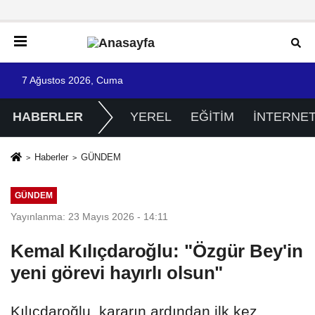
7 Ağustos 2026, Cuma
HABERLER
YEREL
EĞİTİM
İNTERNE
Haberler
GÜNDEM
GÜNDEM
Yayınlanma: 23 Mayıs 2026 - 14:11
Kemal Kılıçdaroğlu: "Özgür Bey'in
yeni görevi hayırlı olsun"
Kılıçdaroğlu, kararın ardından ilk kez