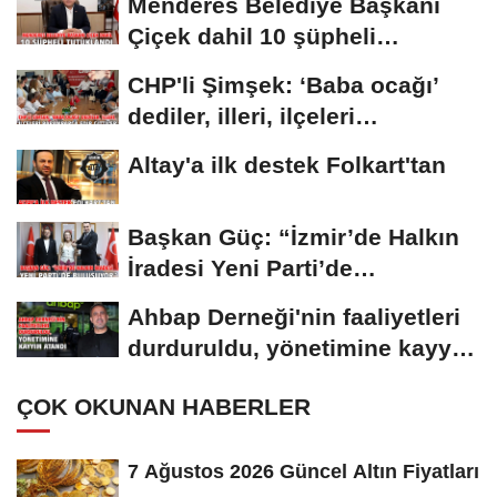
Menderes Belediye Başkanı
Çiçek dahil 10 şüpheli
tutuklandı
CHP'li Şimşek: ‘Baba ocağı’
dediler, illeri, ilçeleri
paramparça...
Altay'a ilk destek Folkart'tan
Başkan Güç: “İzmir’de Halkın
İradesi Yeni Parti’de
Buluşuyor”
Ahbap Derneği'nin faaliyetleri
durduruldu, yönetimine kayyım
atandı
ÇOK OKUNAN HABERLER
7 Ağustos 2026 Güncel Altın Fiyatları