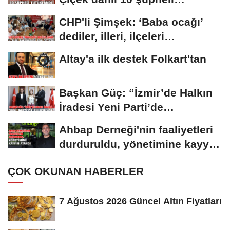
tutuklandı
CHP'li Şimşek: ‘Baba ocağı’
dediler, illeri, ilçeleri
paramparça...
Altay'a ilk destek Folkart'tan
Başkan Güç: “İzmir’de Halkın
İradesi Yeni Parti’de
Buluşuyor”
Ahbap Derneği'nin faaliyetleri
durduruldu, yönetimine kayyım
atandı
ÇOK OKUNAN HABERLER
7 Ağustos 2026 Güncel Altın Fiyatları