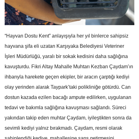
“Hayvan Dostu Kent” anlayışıyla her yıl binlerce sahipsiz
hayvana şifa eli uzatan Karşıyaka Belediyesi Veteriner
İşleri Müdürlüğü, yaralı bir sokak kedisini daha sağlığına
kavuşturdu. Fikri Altay Mahalle Muhtarı Kezban Çaydam’ın
ihbarıyla harekete geçen ekipler, bir aracın çarptığı kediyi
olay yerinden alarak Taypark’taki polikliniğe götürdü. Can
dostun kazada ezilen bacağı ampute edilirken, uygulanan
tedavi ve bakımla sağlığına kavuşması sağlandı. Süreci
yakından takip eden muhtar Çaydam, iyileştikten sonra da
sevimli kediyi yalnız bırakmadı. Çaydam, resmi olarak
sahiplendiği kediye, mahallesine şans getirmesini