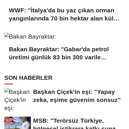
WWF: "İtalya'da bu yaz çıkan orman
yangınlarında 70 bin hektar alan kül
oldu"
Bakan Bayraktar: "Gabar'da petrol
üretimi günlük 83 bin 300 varile
ulaştı"
SON HABERLER
Başkan Çiçek'in eşi: "Yapay
zeka, eşime güvenim sonsuz"
MSB: "Terörsüz Türkiye,
bölgesel istikrara katkı sunan