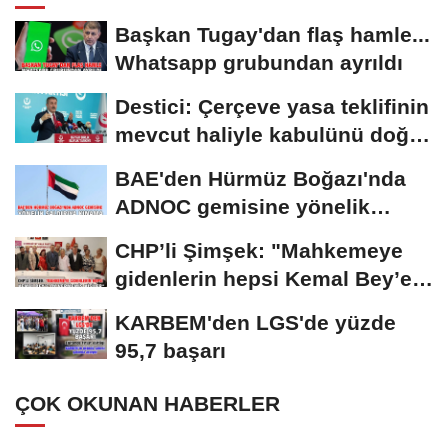
Başkan Tugay'dan flaş hamle...
Whatsapp grubundan ayrıldı
Destici: Çerçeve yasa teklifinin
mevcut haliyle kabulünü doğru
bulmuyoruz
BAE'den Hürmüz Boğazı'nda
ADNOC gemisine yönelik
saldırıya kınama
CHP’li Şimşek: "Mahkemeye
gidenlerin hepsi Kemal Bey’e
oy vermemiş...
KARBEM'den LGS'de yüzde
95,7 başarı
ÇOK OKUNAN HABERLER