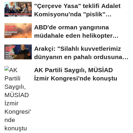
sınır...
"Çerçeve Yasa" teklifi Adalet
Komisyonu'nda "pislik"
tartışması
ABD'de orman yangınına
müdahale eden helikopter
düştü
Arakçi: "Silahlı kuvvetlerimiz
dünyanın en pahalı ordusuna
karşı...
AK Partili Saygılı, MÜSİAD
İzmir Kongresi'nde konuştu