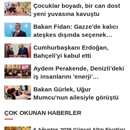
Çocuklar boyadı, bir can dost
yeni yuvasına kavuştu
Bakan Fidan: Gazze'de kalıcı
ateşkes dışında seçenek
yoktur
Cumhurbaşkanı Erdoğan,
Bahçeli'yi kabul etti
Aydem Perakende, Denizli'deki
iş insanlarını 'enerji'
gündemiyle bir...
Bakan Gürlek, Uğur
Mumcu'nun ailesiyle görüştü
ÇOK OKUNAN HABERLER
6 Ağustos 2026 Güncel Altın Fiyatları