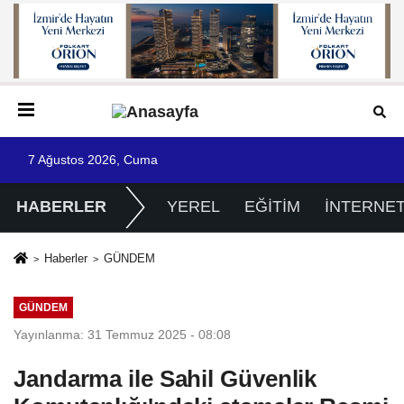
7 Ağustos 2026, Cuma
HABERLER
YEREL
EĞİTİM
İNTERNE
Haberler
GÜNDEM
GÜNDEM
Yayınlanma: 31 Temmuz 2025 - 08:08
Jandarma ile Sahil Güvenlik