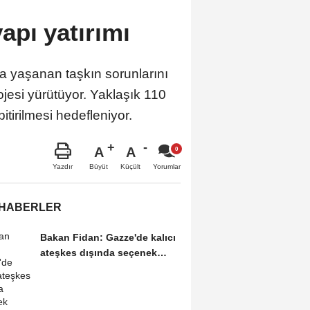
apı yatırımı
a yaşanan taşkın sorunlarını
jesi yürütüyor. Yaklaşık 110
itirilmesi hedefleniyor.
A
A
Büyüt
Küçült
Yazdır
Yorumlar
 HABERLER
Bakan Fidan: Gazze'de kalıcı
ateşkes dışında seçenek
yoktur