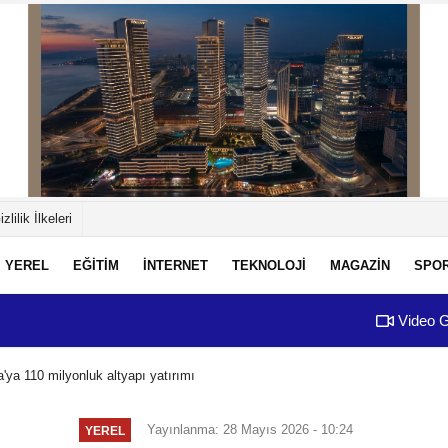
izlilik İlkeleri
YEREL
EĞİTİM
İNTERNET
TEKNOLOJİ
MAGAZİN
SPO
Video G
'ya 110 milyonluk altyapı yatırımı
Yayınlanma: 28 Mayıs 2026 - 10:24
YEREL