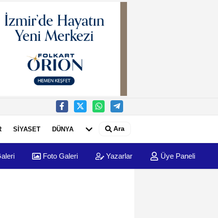
Ara
R
SİYASET
DÜNYA
aleri
Foto Galeri
Yazarlar
Üye Paneli