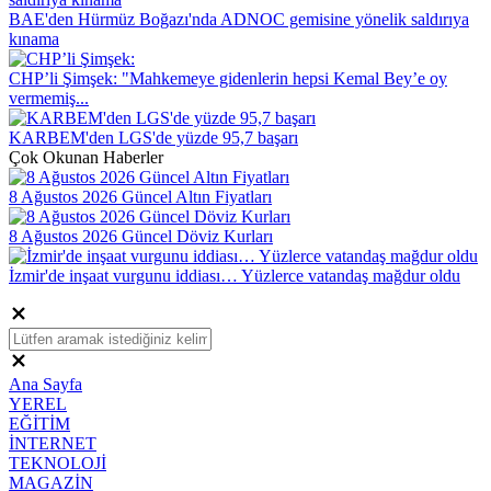
BAE'den Hürmüz Boğazı'nda ADNOC gemisine yönelik saldırıya
kınama
CHP’li Şimşek: "Mahkemeye gidenlerin hepsi Kemal Bey’e oy
vermemiş...
KARBEM'den LGS'de yüzde 95,7 başarı
Çok Okunan Haberler
8 Ağustos 2026 Güncel Altın Fiyatları
8 Ağustos 2026 Güncel Döviz Kurları
İzmir'de inşaat vurgunu iddiası… Yüzlerce vatandaş mağdur oldu
Ana Sayfa
YEREL
EĞİTİM
İNTERNET
TEKNOLOJİ
MAGAZİN