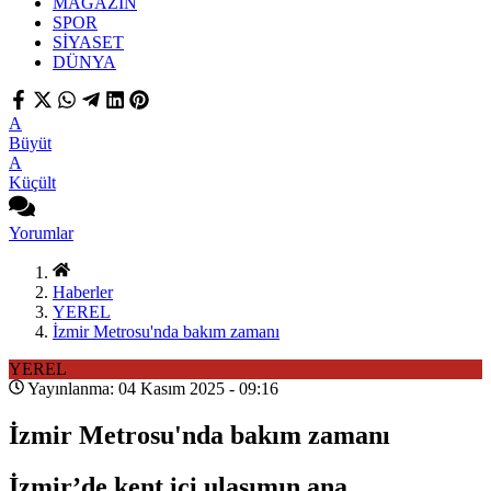
MAGAZİN
SPOR
SİYASET
DÜNYA
A
Büyüt
A
Küçült
Yorumlar
Haberler
YEREL
İzmir Metrosu'nda bakım zamanı
YEREL
Yayınlanma: 04 Kasım 2025 - 09:16
İzmir Metrosu'nda bakım zamanı
İzmir’de kent içi ulaşımın ana