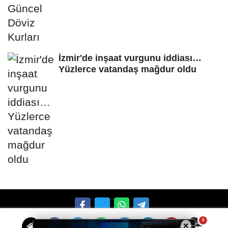
İzmir'de inşaat vurgunu iddiası…
Yüzlerce vatandaş mağdur oldu
×
Künye
İletişim
Çerez Politikası
Gizlilik İlkeleri