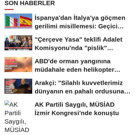
SON HABERLER
İspanya'dan İtalya'ya göçmen
gerilimi misillemesi: Geçici
sınır...
"Çerçeve Yasa" teklifi Adalet
Komisyonu'nda "pislik"
tartışması
ABD'de orman yangınına
müdahale eden helikopter
düştü
Arakçi: "Silahlı kuvvetlerimiz
dünyanın en pahalı ordusuna
karşı...
AK Partili Saygılı, MÜSİAD
İzmir Kongresi'nde konuştu