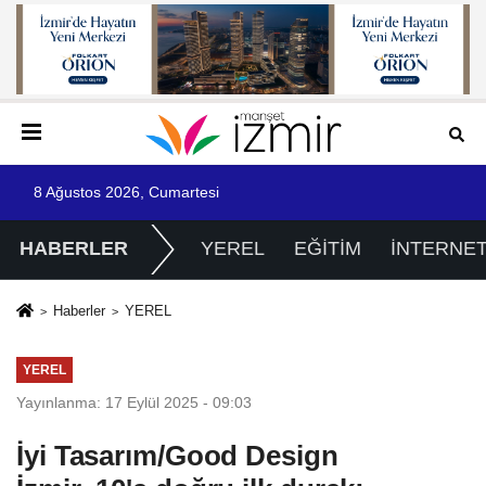
8 Ağustos 2026, Cumartesi
HABERLER
YEREL
EĞİTİM
İNTERNE
Haberler
YEREL
YEREL
Yayınlanma: 17 Eylül 2025 - 09:03
İyi Tasarım/Good Design