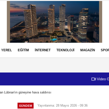
YEREL
EĞİTİM
İNTERNET
TEKNOLOJİ
MAGAZİN
SPO
izlilik İlkeleri
Video G
dan Lübnan'ın güneyine hava saldırısı
Yayınlanma: 28 Mayıs 2026 - 09:36
GÜNDEM