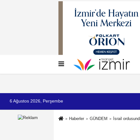
Künye
İletişim
Çerez Politikası
G
6 Ağustos 2026, Perşembe
Haberler
GÜNDEM
İsrail ordusun