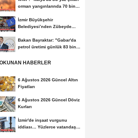
orman yangınlarında 70 bin
hektar alan...
İzmir Büyükşehir
Belediyesi’nden Zübeyde
Hanım Stadı açıklaması
Bakan Bayraktar: "Gabar'da
petrol üretimi günlük 83 bin
300 varile...
 OKUNAN HABERLER
6 Ağustos 2026 Güncel Altın
Fiyatları
6 Ağustos 2026 Güncel Döviz
Kurları
İzmir'de inşaat vurgunu
iddiası… Yüzlerce vatandaş
mağdur oldu