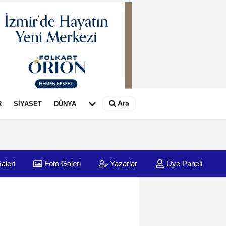
Ara
R
SİYASET
DÜNYA
aleri
Foto Galeri
Yazarlar
Üye Paneli