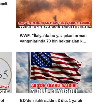
çeli
WWF: "İtalya'da bu yaz çıkan orman
yangınlarında 70 bin hektar alan kül
oldu"
rol
BD'de silahlı saldırı: 3 ölü, 1 yaralı