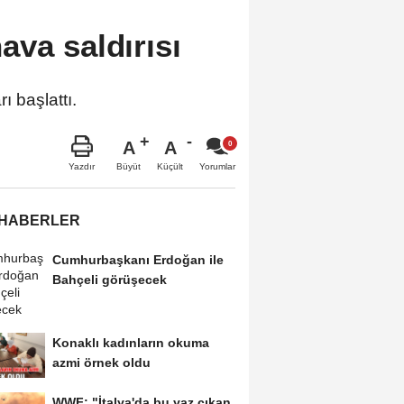
ava saldırısı
ı başlattı.
A
A
Büyüt
Küçült
Yazdır
Yorumlar
 HABERLER
Cumhurbaşkanı Erdoğan ile
Bahçeli görüşecek
Konaklı kadınların okuma
azmi örnek oldu
WWF: "İtalya'da bu yaz çıkan