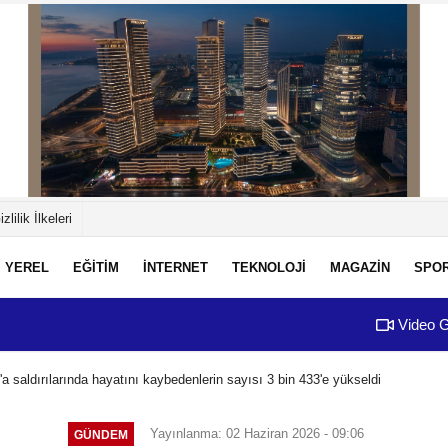
izlilik İlkeleri
YEREL
EĞİTİM
İNTERNET
TEKNOLOJİ
MAGAZİN
SPO
Video G
n'a saldırılarında hayatını kaybedenlerin sayısı 3 bin 433'e yükseldi
Yayınlanma: 02 Haziran 2026 - 09:06
GÜNDEM