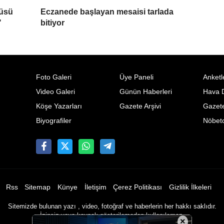
süsü
Eczanede başlayan mesaisi tarlada
"
bitiyor
Foto Galeri
Üye Paneli
Anketl
Video Galeri
Günün Haberleri
Hava 
Köşe Yazarları
Gazete Arşivi
Gazete
Biyografiler
Nöbetc
Rss
Sitemap
Künye
İletişim
Çerez Politikası
Gizlilik İlkeleri
Sitemizde bulunan yazı , video, fotoğraf ve haberlerin her hakkı saklıdır.
İzinsiz veya kaynak gösterilemeden kullanılamaz.
×