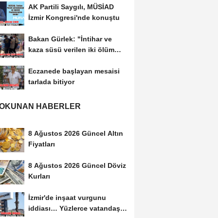
AK Partili Saygılı, MÜSİAD
İzmir Kongresi'nde konuştu
Bakan Gürlek: "İntihar ve
kaza süsü verilen iki ölüm
olayı aydınlatıldı"
Eczanede başlayan mesaisi
tarlada bitiyor
 OKUNAN HABERLER
8 Ağustos 2026 Güncel Altın
Fiyatları
8 Ağustos 2026 Güncel Döviz
Kurları
İzmir'de inşaat vurgunu
iddiası… Yüzlerce vatandaş