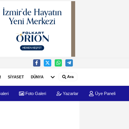
Ara
R
SİYASET
DÜNYA
aleri
Foto Galeri
Yazarlar
Üye Paneli