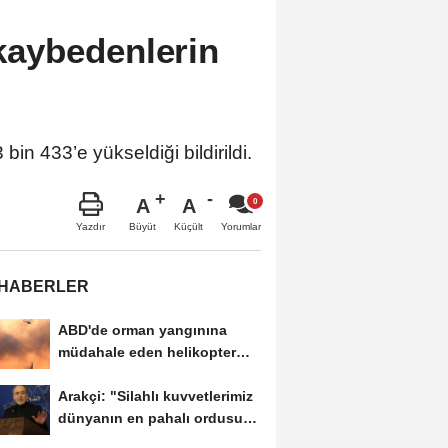
 kaybedenlerin
in 433’e yükseldiği bildirildi.
A
A
Büyüt
Küçült
Yazdır
Yorumlar
 HABERLER
ABD'de orman yangınına
müdahale eden helikopter
düştü
Arakçi: "Silahlı kuvvetlerimiz
dünyanın en pahalı ordusuna
karşı...