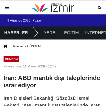
9 Ağustos 2026, Pazar
HABERLER
YEREL
EĞİTİM
İNTERNE
Haberler
GÜNDEM
GÜNDEM
Yayınlanma: 11 Mayıs 2026 - 12:47
İran: ABD mantık dışı taleplerinde
ısrar ediyor
İran Dışişleri Bakanlığı Sözcüsü İsmail
Bekayi, “ABD mantık dışı taleplerinde ısrar