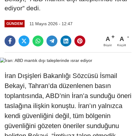
ediyor” dedi.
11 Mayıs 2026 - 12:47
GÜNDEM
A
A
Büyüt
Küçült
İran Dışişleri Bakanlığı Sözcüsü İsmail
Bekayi, Tahran’da düzenlenen basın
toplantısında, ABD’nin İran’a sunduğu öneri
taslağına ilişkin konuştu. İran’ın yalnızca
kendi güvenliğini değil, tüm bölgenin
güvenliğini gözeten öneriler sunduğunu
belirten Bekayi, “İmtiyaz talep etmedik.