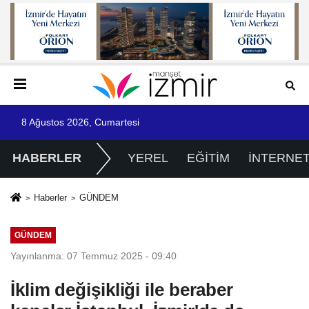
8 Ağustos 2026, Cumartesi
HABERLER
YEREL
EĞİTİM
İNTERNE
Haberler
GÜNDEM
GÜNDEM
Yayınlanma: 07 Temmuz 2025 - 09:40
İklim değişikliği ile beraber