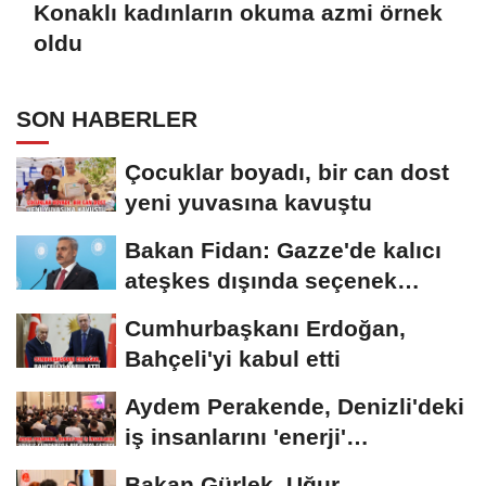
Konaklı kadınların okuma azmi örnek
oldu
SON HABERLER
Çocuklar boyadı, bir can dost
yeni yuvasına kavuştu
Bakan Fidan: Gazze'de kalıcı
ateşkes dışında seçenek
yoktur
Cumhurbaşkanı Erdoğan,
Bahçeli'yi kabul etti
Aydem Perakende, Denizli'deki
iş insanlarını 'enerji'
gündemiyle bir...
Bakan Gürlek, Uğur