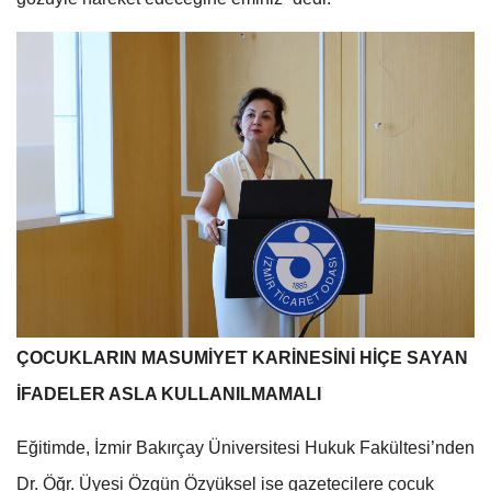
ÇOCUKLARIN MASUMİYET KARİNESİNİ HİÇE SAYAN
İFADELER ASLA KULLANILMAMALI
Eğitimde, İzmir Bakırçay Üniversitesi Hukuk Fakültesi’nden
Dr. Öğr. Üyesi Özgün Özyüksel ise gazetecilere çocuk