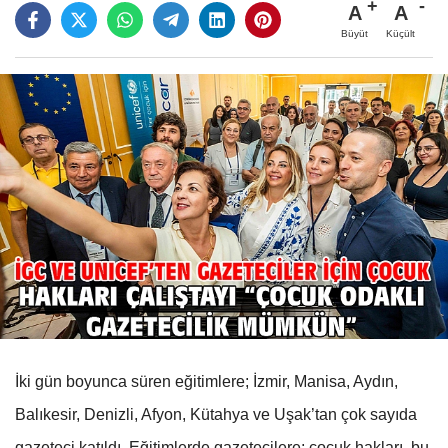
A
A
Büyüt
Küçült
İki gün boyunca süren eğitimlere; İzmir, Manisa, Aydın,
Balıkesir, Denizli, Afyon, Kütahya ve Uşak’tan çok sayıda
gazeteci katıldı. Eğitimlerde gazetecilere; çocuk hakları, bu