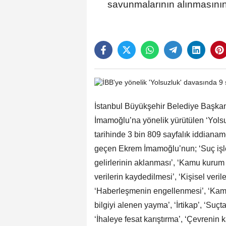
savunmalarının alınmasının 
İstanbul Büyükşehir Belediye Başkanl
İmamoğlu’na yönelik yürütülen ‘Yol
tarihinde 3 bin 809 sayfalık iddianam
geçen Ekrem İmamoğlu’nun; ‘Suç işle
gelirlerinin aklanması’, ‘Kamu kurum v
verilerin kaydedilmesi’, ‘Kişisel veril
‘Haberleşmenin engellenmesi’, ‘Kamu 
bilgiyi alenen yayma’, ‘İrtikap’, ‘Suç
‘İhaleye fesat karıştırma’, ‘Çevrenin 