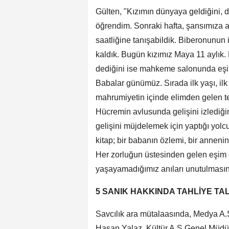
Gülten, "Kızımın dünyaya geldiğini,
öğrendim. Sonraki hafta, şansımıza aç
saatliğine tanışabildik. Biberonunun 
kaldık. Bugün kızımız Maya 11 aylık. 
dediğini ise mahkeme salonunda eşi
Babalar günümüz. Sırada ilk yaşı, ilk
mahrumiyetin içinde elimden gelen te
Hücremin avlusunda gelişini izlediği
gelişini müjdelemek için yaptığı yolc
kitap; bir babanın özlemi, bir annenin 
Her zorluğun üstesinden gelen eşim de
yaşayamadığımız anıları unutulmasın
5 SANIK HAKKINDA TAHLİYE TA
Savcılık ara mütalaasında, Medya A.
Hasan Yalaz, Kültür A.Ş Genel Müdür