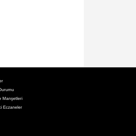
er
Durumu
 Manşetleri
i Eczaneler