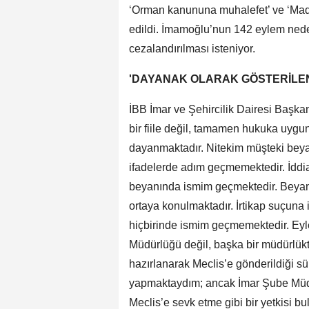
‘Orman kanununa muhalefet’ ve ‘Made
edildi. İmamoğlu’nun 142 eylem neden
cezalandırılması isteniyor.
'DAYANAK OLARAK GÖSTERİLEN 
İBB İmar ve Şehircilik Dairesi Baş
bir fiile değil, tamamen hukuka uyg
dayanmaktadır. Nitekim müşteki beya
ifadelerde adım geçmemektedir. İddia
beyanında ismim geçmektedir. Beyanı
ortaya konulmaktadır. İrtikap suçuna i
hiçbirinde ismim geçmemektedir. Eyle
Müdürlüğü değil, başka bir müdürlükt
hazırlanarak Meclis’e gönderildiği 
yapmaktaydım; ancak İmar Şube Müdü
Meclis’e sevk etme gibi bir yetkisi 