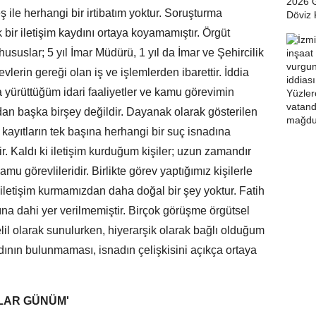
eş ile herhangi bir irtibatım yoktur. Soruşturma
bir iletişim kaydını ortaya koyamamıştır. Örgüt
ususlar; 5 yıl İmar Müdürü, 1 yıl da İmar ve Şehircilik
lerin gereği olan iş ve işlemlerden ibarettir. İddia
yürüttüğüm idari faaliyetler ve kamu görevimin
an başka birşey değildir. Dayanak olarak gösterilen
u kayıtların tek başına herhangi bir suç isnadına
 Kaldı ki iletişim kurduğum kişiler; uzun zamandır
mu görevlileridir. Birlikte görev yaptığımız kişilerle
letişim kurmamızdan daha doğal bir şey yoktur. Fatih
dına dahi yer verilmemiştir. Birçok görüşme örgütsel
elil olarak sunulurken, hiyerarşik olarak bağlı olduğum
aydının bulunmaması, isnadın çelişkisini açıkça ortaya
LAR GÜNÜM'