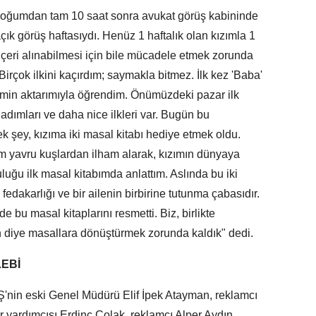
 doğumdan tam 10 saat sonra avukat görüş kabininde
ık görüş haftasıydı. Henüz 1 haftalık olan kızımla 1
içeri alınabilmesi için bile mücadele etmek zorunda
Birçok ilkini kaçırdım; saymakla bitmez. İlk kez 'Baba'
min aktarımıyla öğrendim. Önümüzdeki pazar ilk
 adımları ve daha nice ilkleri var. Bugün bu
k şey, kızıma iki masal kitabı hediye etmek oldu.
m yavru kuşlardan ilham alarak, kızımın dünyaya
uluğu ilk masal kitabımda anlattım. Aslında bu iki
fedakarlığı ve bir ailenin birbirine tutunma çabasıdır.
 bu masal kitaplarını resmetti. Biz, birlikte
 diye masallara dönüştürmek zorunda kaldık" dedi.
LEBİ
Ş'nin eski Genel Müdürü Elif İpek Atayman, reklamcı
 yardımcısı Erdinç Çolak, reklamcı Alper Aydın,