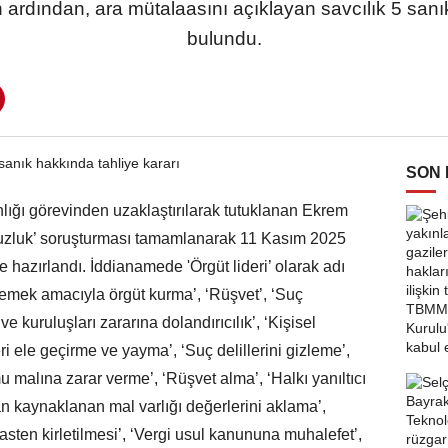
ardından, ara mütalaasını açıklayan savcılık 5 sanı
bulundu.
SON
ığı görevinden uzaklaştırılarak tutuklanan Ekrem
suzluk’ soruşturması tamamlanarak 11 Kasım 2025
e hazırlandı. İddianamede 'Örgüt lideri’ olarak adı
mek amacıyla örgüt kurma’, ‘Rüşvet’, ‘Suç
e kuruluşları zararına dolandırıcılık’, ‘Kişisel
eri ele geçirme ve yayma’, ‘Suç delillerini gizleme’,
malına zarar verme’, ‘Rüşvet alma’, ‘Halkı yanıltıcı
tan kaynaklanan mal varlığı değerlerini aklama’,
kasten kirletilmesi’, ‘Vergi usul kanununa muhalefet’,