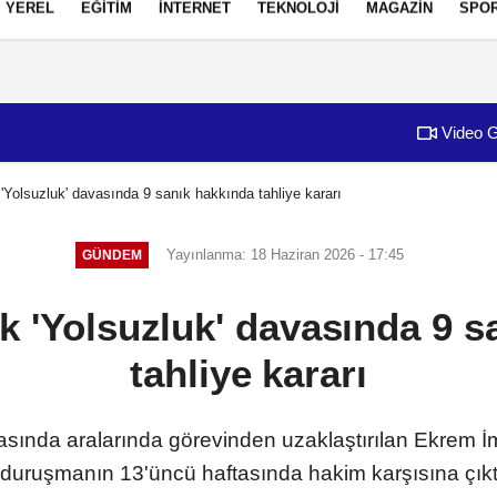
YEREL
EĞİTİM
İNTERNET
TEKNOLOJİ
MAGAZİN
SPO
izlilik İlkeleri
Video G
 'Yolsuzluk' davasında 9 sanık hakkında tahliye kararı
Yayınlanma: 18 Haziran 2026 - 17:45
GÜNDEM
ik 'Yolsuzluk' davasında 9 s
tahliye kararı
avasında aralarında görevinden uzaklaştırılan Ekrem
r duruşmanın 13'üncü haftasında hakim karşısına çı