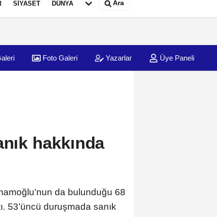
Ara
R
SİYASET
DÜNYA
aleri
Foto Galeri
Yazarlar
Üye Paneli
anık hakkında
 İmamoğlu’nun da bulunduğu 68
ktı. 53’üncü duruşmada sanık