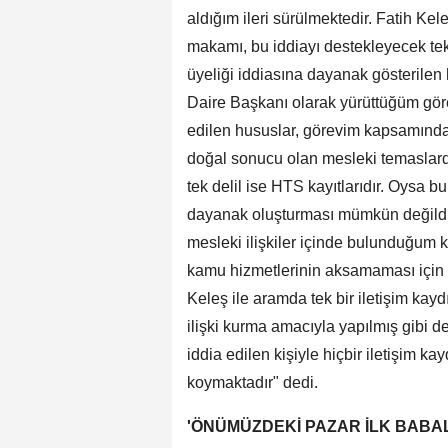
aldığım ileri sürülmektedir. Fatih Kel
makamı, bu iddiayı destekleyecek tek 
üyeliği iddiasına dayanak gösterilen h
Daire Başkanı olarak yürüttüğüm görev
edilen hususlar, görevim kapsamında 
doğal sonucu olan mesleki temaslard
tek delil ise HTS kayıtlarıdır. Oysa b
dayanak oluşturması mümkün değildir.
mesleki ilişkiler içinde bulunduğum ka
kamu hizmetlerinin aksamaması için i
Keleş ile aramda tek bir iletişim kay
ilişki kurma amacıyla yapılmış gibi d
iddia edilen kişiyle hiçbir iletişim k
koymaktadır" dedi.
'ÖNÜMÜZDEKİ PAZAR İLK BABA