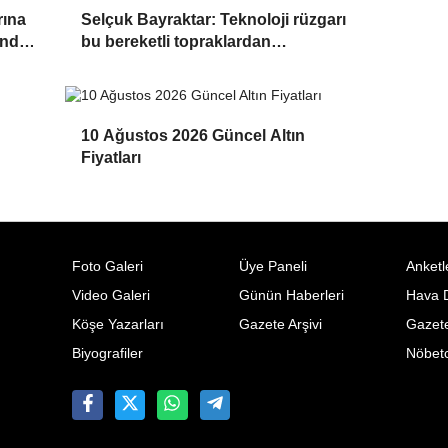
rına
Selçuk Bayraktar: Teknoloji rüzgarı
'nda
bu bereketli topraklardan
canlanacak
10 Ağustos 2026 Güncel Altın
Fiyatları
Foto Galeri
Üye Paneli
Anketl
Video Galeri
Günün Haberleri
Hava 
Köşe Yazarları
Gazete Arşivi
Gazete
Biyografiler
Nöbetc