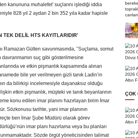
n kanununa muhalefet’ suçlarını işlediği iddia
iyle 828 yıl 2 aydan 2 bin 352 yıla kadar hapisle
TEK DELİL HTS KAYITLARIDIR'
kanı Ramazan Gülten savunmasında, "Suçlama, somut
un davranmamın suç gibi gösterilmesine
nlarında ve etkin pişmanlık kapsamında alınan
namede bile yer verilmeyen gizli tanık Ladin’in
n da bilirkişi incelemesiyle dayanaksız olduğu
lişkin etkin pişmanlık, müşteki ve tanık beyanlarının
ÇOK
me konu edilen imar planını hazırlayan birim İmar
ür. Sözkonusu tarihte, yani imar planının
süreçte ben İmar Şube Müdürü olarak görev
rlüğü’nün imar planı hazırlama veya bu planları
bulunmamaktadır. Sözde örgüt yöneticisinden talimat