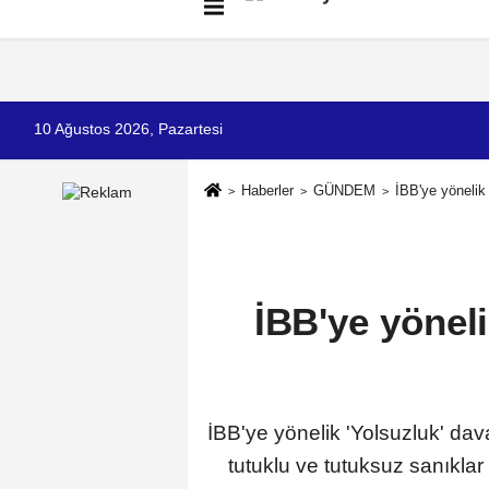
Künye
İletişim
Çerez Politikası
G
10 Ağustos 2026, Pazartesi
Haberler
GÜNDEM
İBB'ye yönelik
İBB'ye yönel
İBB'ye yönelik 'Yolsuzluk' d
tutuklu ve tutuksuz sanıkla