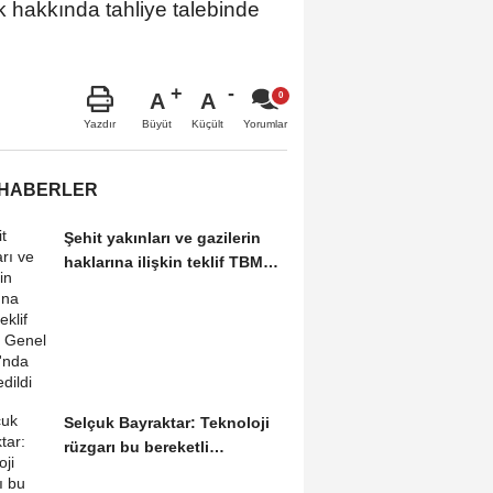
k hakkında tahliye talebinde
A
A
Büyüt
Küçült
Yazdır
Yorumlar
 HABERLER
Şehit yakınları ve gazilerin
haklarına ilişkin teklif TBMM
Genel...
Selçuk Bayraktar: Teknoloji
rüzgarı bu bereketli
topraklardan canlanacak