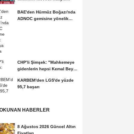
kabulünü doğru bulmuyoruz
BAE'den Hürmüz Boğazı'nda
ADNOC gemisine yönelik
saldırıya kınama
CHP’li Şimşek: "Mahkemeye
gidenlerin hepsi Kemal Bey’e
oy vermemiş...
KARBEM'den LGS'de yüzde
95,7 başarı
 OKUNAN HABERLER
8 Ağustos 2026 Güncel Altın
Fiyatları