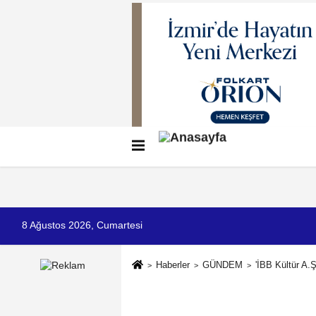
Künye
İletişim
Çerez Politikası
G
8 Ağustos 2026, Cumartesi
Haberler
GÜNDEM
'İBB Kültür A.