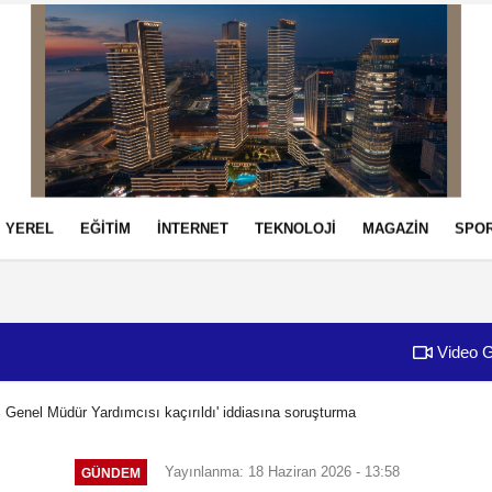
YEREL
EĞİTİM
İNTERNET
TEKNOLOJİ
MAGAZİN
SPO
izlilik İlkeleri
Video G
Ş Genel Müdür Yardımcısı kaçırıldı' iddiasına soruşturma
Yayınlanma: 18 Haziran 2026 - 13:58
GÜNDEM