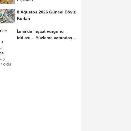
8 Ağustos 2026 Güncel Döviz
Kurları
İzmir'de inşaat vurgunu
iddiası… Yüzlerce vatandaş
mağdur oldu