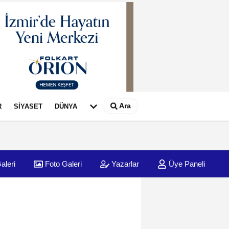
Ara
R
SİYASET
DÜNYA
aleri
Foto Galeri
Yazarlar
Üye Paneli