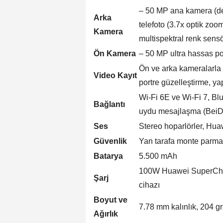
– 50 MP ana kamera (değ
Arka
telefoto (3.7x optik zo
Kamera
multispektral renk sens
Ön Kamera
– 50 MP ultra hassas por
Ön ve arka kameralarla
Video Kayıt
portre güzelleştirme, ya
Wi-Fi 6E ve Wi-Fi 7, Bl
Bağlantı
uydu mesajlaşma (BeiD
Ses
Stereo hoparlörler, Huaw
Güvenlik
Yan tarafa monte parma
Batarya
5.500 mAh
100W Huawei SuperCharg
Şarj
cihazı
Boyut ve
7.78 mm kalınlık, 204 g
Ağırlık