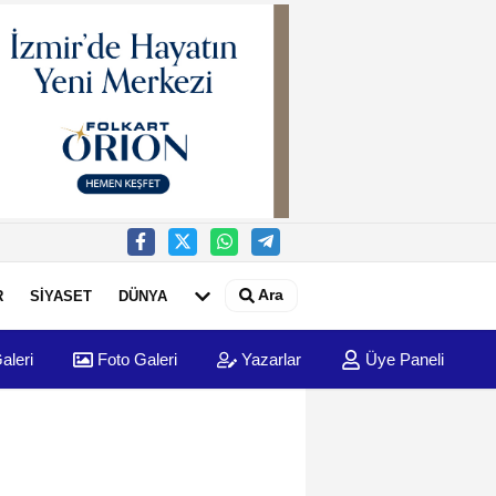
Ara
R
SİYASET
DÜNYA
aleri
Foto Galeri
Yazarlar
Üye Paneli