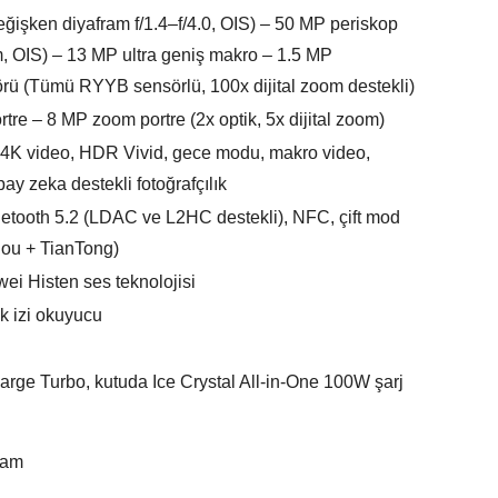
işken diyafram f/1.4–f/4.0, OIS) – 50 MP periskop
om, OIS) – 13 MP ultra geniş makro – 1.5 MP
örü (Tümü RYYB sensörlü, 100x dijital zoom destekli)
tre – 8 MP zoom portre (2x optik, 5x dijital zoom)
 4K video, HDR Vivid, gece modu, makro video,
pay zeka destekli fotoğrafçılık
uetooth 5.2 (LDAC ve L2HC destekli), NFC, çift mod
ou + TianTong)
ei Histen ses teknolojisi
k izi okuyucu
e Turbo, kutuda Ice Crystal All-in-One 100W şarj
ram