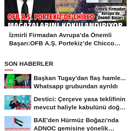
İzmirli Firmadan Avrupa’da Önemli
Başarı:OFB A.Ş. Portekiz’de Chicco
Mağazalarını Kokulandırıyor
SON HABERLER
Başkan Tugay'dan flaş hamle...
Whatsapp grubundan ayrıldı
Destici: Çerçeve yasa teklifinin
mevcut haliyle kabulünü doğru
bulmuyoruz
BAE'den Hürmüz Boğazı'nda
ADNOC gemisine yönelik