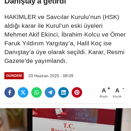
Danıştay'a getirdi
HAKİMLER ve Savcılar Kurulu’nun (HSK)
aldığı karar ile Kurul’un eski üyeleri
Mehmet Akif Ekinci, İbrahim Kolcu ve Ömer
Faruk Yıldırım Yargıtay’a, Halil Koç ise
Danıştay’a üye olarak seçildi. Karar, Resmi
Gazete’de yayımlandı.
20 Haziran 2025 - 08:09
GÜNDEM
A
A
Büyüt
Küçült