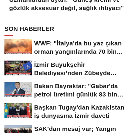
gözlük aksesuar değil, sağlık ihtiyacı"
SON HABERLER
WWF: "İtalya'da bu yaz çıkan
orman yangınlarında 70 bin
hektar alan...
İzmir Büyükşehir
Belediyesi’nden Zübeyde
Hanım Stadı açıklaması
Bakan Bayraktar: "Gabar'da
petrol üretimi günlük 83 bin
300 varile...
Başkan Tugay'dan Kazakistan
iş dünyasına İzmir daveti
SAK’dan mesaj var; Yangın