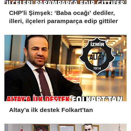
CHP'li Şimşek: ‘Baba ocağı’ dediler,
illeri, ilçeleri paramparça edip gittiler
Altay'a ilk destek Folkart'tan