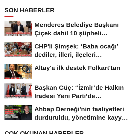
SON HABERLER
Menderes Belediye Başkanı
Çiçek dahil 10 şüpheli
tutuklandı
CHP'li Şimşek: ‘Baba ocağı’
dediler, illeri, ilçeleri
paramparça...
Altay'a ilk destek Folkart'tan
Başkan Güç: “İzmir’de Halkın
İradesi Yeni Parti’de
Buluşuyor”
Ahbap Derneği'nin faaliyetleri
durduruldu, yönetimine kayyım
atandı
ÇOK OKUNAN HABERLER