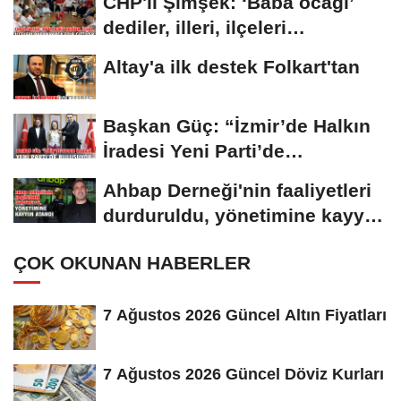
CHP'li Şimşek: ‘Baba ocağı’
dediler, illeri, ilçeleri
paramparça...
Altay'a ilk destek Folkart'tan
Başkan Güç: “İzmir’de Halkın
İradesi Yeni Parti’de
Buluşuyor”
Ahbap Derneği'nin faaliyetleri
durduruldu, yönetimine kayyım
atandı
ÇOK OKUNAN HABERLER
7 Ağustos 2026 Güncel Altın Fiyatları
7 Ağustos 2026 Güncel Döviz Kurları