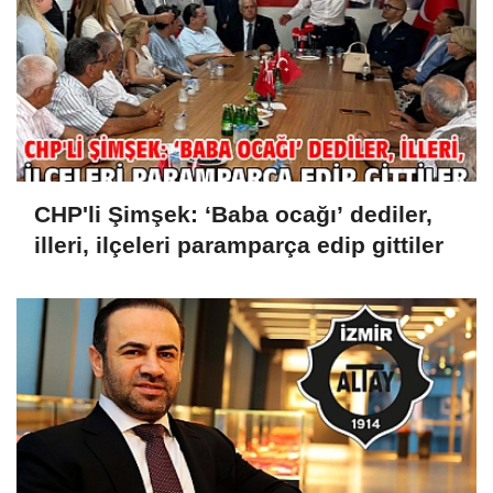
CHP'li Şimşek: ‘Baba ocağı’ dediler,
illeri, ilçeleri paramparça edip gittiler