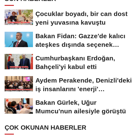
Çocuklar boyadı, bir can dost
yeni yuvasına kavuştu
Bakan Fidan: Gazze'de kalıcı
ateşkes dışında seçenek
yoktur
Cumhurbaşkanı Erdoğan,
Bahçeli'yi kabul etti
Aydem Perakende, Denizli'deki
iş insanlarını 'enerji'
gündemiyle bir...
Bakan Gürlek, Uğur
Mumcu'nun ailesiyle görüştü
ÇOK OKUNAN HABERLER