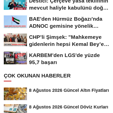
Destici: Çerçeve yasa teklifinin
mevcut haliyle kabulünü doğru
bulmuyoruz
BAE'den Hürmüz Boğazı'nda
ADNOC gemisine yönelik
saldırıya kınama
CHP’li Şimşek: "Mahkemeye
gidenlerin hepsi Kemal Bey’e
oy vermemiş...
KARBEM'den LGS'de yüzde
95,7 başarı
ÇOK OKUNAN HABERLER
8 Ağustos 2026 Güncel Altın Fiyatları
8 Ağustos 2026 Güncel Döviz Kurları