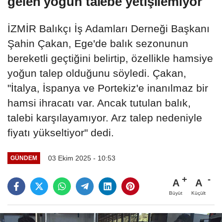
gelen yoğun talebe yetişilemiyor
İZMİR Balıkçı İş Adamları Derneği Başkanı
Şahin Çakan, Ege'de balık sezonunun
bereketli geçtiğini belirtip, özellikle hamsiye
yoğun talep olduğunu söyledi. Çakan,
"İtalya, İspanya ve Portekiz'e inanılmaz bir
hamsi ihracatı var. Ancak tutulan balık,
talebi karşılayamıyor. Arz talep nedeniyle
fiyatı yükseltiyor" dedi.
03 Ekim 2025 - 10:53
GÜNDEM
A
A
Büyüt
Küçült