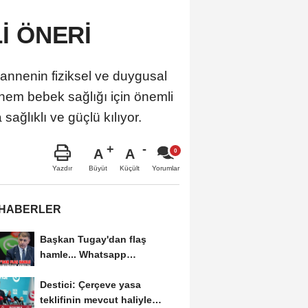
İ ÖNERİ
annenin fiziksel ve duygusal
hem bebek sağlığı için önemli
sağlıklı ve güçlü kılıyor.
A
A
Büyüt
Küçült
Yazdır
Yorumlar
 HABERLER
Başkan Tugay'dan flaş
hamle... Whatsapp
grubundan ayrıldı
Destici: Çerçeve yasa
teklifinin mevcut haliyle