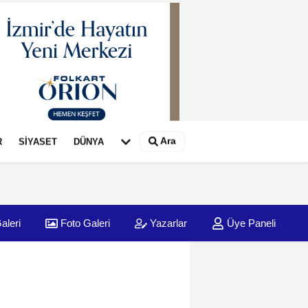
Ara
R
SİYASET
DÜNYA
aleri
Foto Galeri
Yazarlar
Üye Paneli