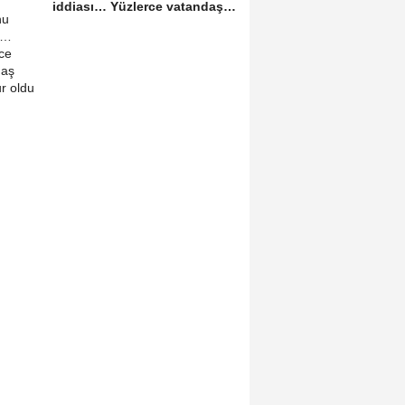
iddiası… Yüzlerce vatandaş
mağdur oldu