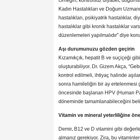
Örneğin, kontrolsüz diyabet, doğumsal
Kadın Hastalıkları ve Doğum Uzmanı Dr
hastalıkları, psikiyatrik hastalıklar, 
hastalıklar gibi kronik hastalıklar va
düzenlemeleri yapılmalıdır” diye ko
Aşı durumunuzu gözden geçirin
Kızamıkçık, hepatit B ve suçiçeği gib
oluşturabiliyor. Dr. Gizem Akça, “Ge
kontrol edilmeli, ihtiyaç halinde aşıl
sonra hamileliğin bir ay ertelenmesi
öncesinde başlanan HPV (Human Pap
döneminde tamamlanabileceğini beli
Vitamin ve mineral yeterliliğine ön
Demir, B12 ve D vitamini gibi değerle
almanız gerekiyor. Zira, bu vitaminle