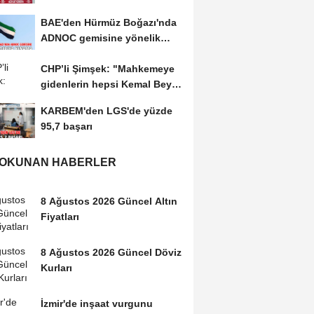
kabulünü doğru bulmuyoruz
BAE'den Hürmüz Boğazı'nda
ADNOC gemisine yönelik
saldırıya kınama
CHP’li Şimşek: "Mahkemeye
gidenlerin hepsi Kemal Bey’e
oy vermemiş...
KARBEM'den LGS'de yüzde
95,7 başarı
 OKUNAN HABERLER
8 Ağustos 2026 Güncel Altın
Fiyatları
8 Ağustos 2026 Güncel Döviz
Kurları
İzmir'de inşaat vurgunu