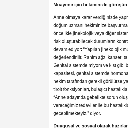
Muayene için hekiminizle görüşün
Anne olmaya karar verdiğinizde yapma
doğum uzmanı hekiminize başvurmak
öncelikle jinekolojik veya diğer siste
risk oluşturabilecek durumların kontro
devam ediyor: “Yapılan jinekolojik m
değerlendirilir. Rahim ağzı kanseri t
Genital sistemde miyom ve kist gibi b
kapasitesi, genital sistemde hormonal
hekim tarafından gerekli görülürse yap
tiroit fonksiyonları, bulaşıcı hastalık
“Anne adayında gebelikte sorun oluştu
vereceğimiz tedaviler ile bu hastalık
geçebilmekteyiz.” diyor.
Duygusal ve sosyal olarak hazırla