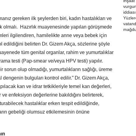
nız gereken ilk şeylerden biri, kadın hastalıkları ve
 olmalı. Hazırlık muayenesinde yapılan görüşmede
mleri ilgilendiren, hamilelikte anne veya bebek için
l edildiğini belirten Dr. Gizem Akça, sözlerine şöyle
uayenede tüm genital organlar, rahim ve yumurtalıklar
arama testi (Pap-smear ve/veya HPV testi) yapılır.
ir sorun olup olmadığı, yumurtalıkların sağlığı, üreme
 dengenin bulguları kontrol edilir.” Dr. Gizem Akça,
ılacak kan ve idrar tetkikleriyle temel kan değerleri,
lar ve enfeksiyon değerlerine bakıldığını belirterek,
rabilecek hastalıklar erken tespit edildiğinde,
ların gebeliği olumsuz etkilemesinin önüne
nın