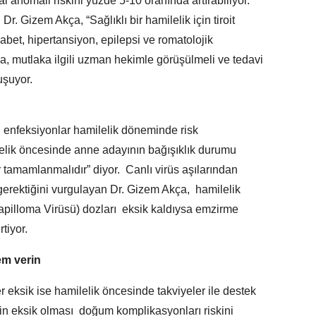
 anomali riskini yüzde 5-10 oranında artırabiliyor.
. Gizem Akça, “Sağlıklı bir hamilelik için tiroit
diyabet, hipertansiyon, epilepsi ve romatolojik
rsa, mutlaka ilgili uzman hekimle görüşülmeli ve tedavi
nuşuyor.
i enfeksiyonlar hamilelik döneminde risk
belik öncesinde anne adayının bağışıklık durumu
ar tamamlanmalıdır” diyor. Canlı virüs aşılarından
 gerektiğini vurgulayan Dr. Gizem Akça, hamilelik
illoma Virüsü) dozları eksik kaldıysa emzirme
rtiyor.
em verin
r eksik ise hamilelik öncesinde takviyeler ile destek
rin eksik olması doğum komplikasyonları riskini