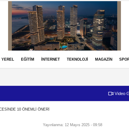
YEREL
EĞİTİM
İNTERNET
TEKNOLOJİ
MAGAZİN
SPO
izlilik İlkeleri
Video G
CESİNDE 10 ÖNEMLİ ÖNERİ
Yayınlanma: 12 Mayıs 2025 - 09:58
SAĞLIK