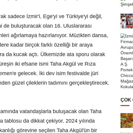
rak sadece İzmir'i, Ege'yi ve Türkiye'yi değil,
ini de buluşturacak olan 16. Uluslararası
imleri ağırlamaya hazırlanıyor. Müzikten dansa,
ere kadar birçok farklı özelliği bir araya
pora da kucak açtı. Ülkemizde ata sporu olarak
üreşin iki efsane ismi Taha Akgül ve Rıza
emen'e gelecek. İki dev isim festivalde jüri
nden güzel çileklerin tadımını gerçekleştirecek.
ÇOK
samında vatandaşlarla buluşacak olan Taha
 tablosu da dikkat çekiyor. 2024 yılında
nlığı görevine seçilen Taha Akgül'ün bir