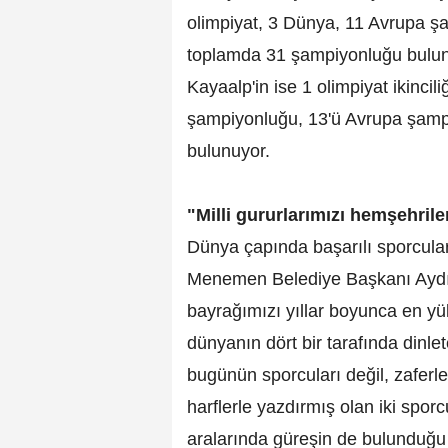
olimpiyat, 3 Dünya, 11 Avrupa ş
toplamda 31 şampiyonluğu bulunu
Kayaalp'in ise 1 olimpiyat ikincili
şampiyonluğu, 13'ü Avrupa şamp
bulunuyor.
"Milli gururlarımızı hemşehril
Dünya çapında başarılı sporcul
Menemen Belediye Başkanı Aydın P
bayrağımızı yıllar boyunca en yük
dünyanın dört bir tarafında dinl
bugünün sporcuları değil, zaferler
harflerle yazdırmış olan iki sp
aralarında güreşin de bulunduğu 1