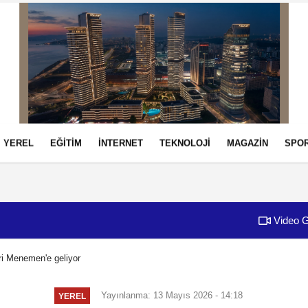
YEREL
EĞİTİM
İNTERNET
TEKNOLOJİ
MAGAZİN
SPO
izlilik İlkeleri
Video G
ri Menemen'e geliyor
Yayınlanma: 13 Mayıs 2026 - 14:18
YEREL