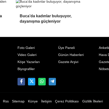
ta
Buca’da kadınlar buluşuyor,
dayanışma güçleniyor
Foto Galeri
Üye Paneli
Anketl
Video Galeri
Günün Haberleri
Hava 
Köşe Yazarları
Gazete Arşivi
Gazete
Biyografiler
Nöbetc
Rss
Sitemap
Künye
İletişim
Çerez Politikası
Gizlilik İlkeleri