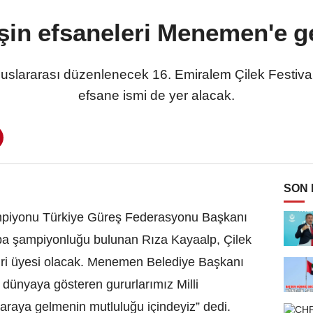
şin efsaneleri Menemen'e ge
uslararası düzenlenecek 16. Emiralem Çilek Festivali'
efsane ismi de yer alacak.
SON
mpiyonu Türkiye Güreş Federasyonu Başkanı
pa şampiyonluğu bulunan Rıza Kayaalp, Çilek
, jüri üyesi olacak. Menemen Belediye Başkanı
dünyaya gösteren gururlarımız Milli
araya gelmenin mutluluğu içindeyiz” dedi.