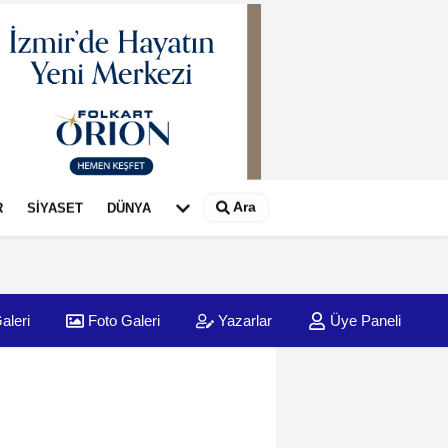
Ara
R
SİYASET
DÜNYA
aleri
Foto Galeri
Yazarlar
Üye Paneli