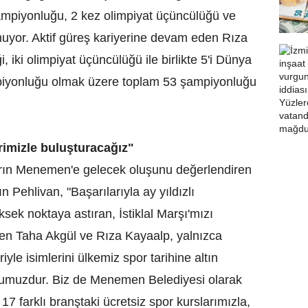
ampiyonluğu, 2 kez olimpiyat üçüncülüğü ve
yor. Aktif güreş kariyerine devam eden Rıza
ği, iki olimpiyat üçüncülüğü ile birlikte 5'i Dünya
iyonluğu olmak üzere toplam 53 şampiyonluğu
erimizle buluşturacağız"
arın Menemen'e gelecek oluşunu değerlendiren
ehlivan, "Başarılarıyla ay yıldızlı
sek noktaya astıran, İstiklal Marşı'mızı
eten Taha Akgül ve Rıza Kayaalp, yalnızca
iyle isimlerini ülkemiz spor tarihine altın
orcumuzdur. Biz de Menemen Belediyesi olarak
7 farklı branştaki ücretsiz spor kurslarımızla,