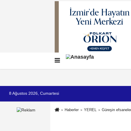
Künye
İletişim
Çerez Politikası
G
8 Ağustos 2026, Cumartesi
Haberler
YEREL
Güreşin efsanele