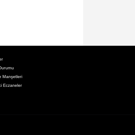
er
Durumu
 Manşetleri
i Eczaneler