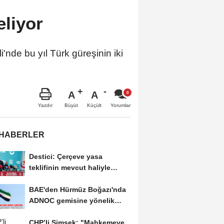
liyor
nde bu yıl Türk güreşinin iki
A
A
Büyüt
Küçült
Yazdır
Yorumlar
 HABERLER
Destici: Çerçeve yasa
teklifinin mevcut haliyle
kabulünü doğru bulmuyoruz
BAE'den Hürmüz Boğazı'nda
ADNOC gemisine yönelik
saldırıya kınama
CHP’li Şimşek: "Mahkemeye