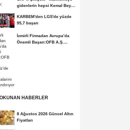
gidenlerin hepsi Kemal Bey’e
oy vermemiş...
KARBEM'den LGS'de yüzde
95,7 başarı
İzmirli Firmadan Avrupa’da
Önemli Başarı:OFB A.Ş.
Portekiz’de...
 OKUNAN HABERLER
8 Ağustos 2026 Güncel Altın
Fiyatları