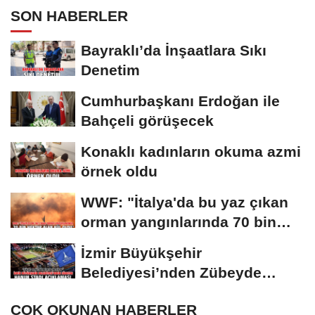
SON HABERLER
Bayraklı’da İnşaatlara Sıkı
Denetim
Cumhurbaşkanı Erdoğan ile
Bahçeli görüşecek
Konaklı kadınların okuma azmi
örnek oldu
WWF: "İtalya'da bu yaz çıkan
orman yangınlarında 70 bin
hektar alan...
İzmir Büyükşehir
Belediyesi’nden Zübeyde
Hanım Stadı açıklaması
ÇOK OKUNAN HABERLER