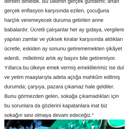
dertleri dinledik. Bu ülkenin gerçek gündemi; artan
gerçek enflasyon karşısında ezilen, çocuğuna
harçlık veremeyecek duruma getirilen anne
babalardır. Ücretli çalışanlar her ay gıdaya, vergilere
yapılan zamlar ve yüksek kiralar karşısında aldıkları
ücretle, eskiden ay sonunu getirememekten şikâyet
ederdi, milletimiz artık ay başını bile getiremiyor.
Yıllarca bu ülkeye emek vermiş emeklilerimiz ise dul
ve yetim maaşlarıyla adeta açlığa mahkûm edilmiş
durumda; çarşıya, pazara çıkamaz hale geldiler.
Bunu görmezden gelen, sokağa çıkamadıkları için
bu sorunlara da gözlerini kapatanlara inat biz
sokağın sesi olmaya devam edeceğiz."