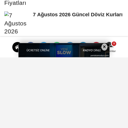
7 Ağustos 2026 Güncel Döviz Kurları
×
Yorumlar
İzmir'de inşaat vurgunu iddiası…
Yüzlerce vatandaş mağdur oldu